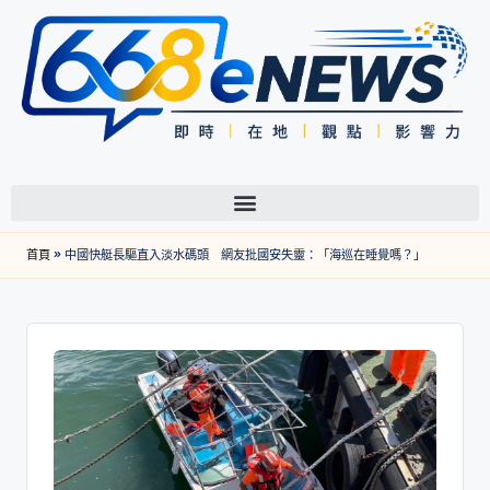
首頁
»
中國快艇長驅直入淡水碼頭 網友批國安失靈：「海巡在睡覺嗎？」