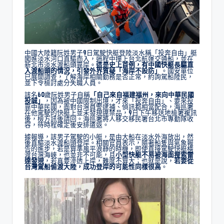
中國大陸籍阮姓男子9日駕駛快艇登陸淡水稱「投奔自由」艇
闖進淡水河口直驅而入，過程中撞上台北航運交通船，並在
新北市淡水渡船頭靠岸。
這是史上首例，有中國快艇長驅直
入渡船頭的情況，引發外界質疑「海岸不設防」
。國安單位
已展開調查，了解海岸相關勤務是否正常，約詢駕船陸民，
並下令檢討處分失職人員。
該名60歲阮姓男子自稱
「自己來自福建福州，來向中華民國
投誠」
，因為被中國限制出境，才來「投奔自由」、要來投
靠中華民國，面對台灣員警逮捕、偵訊都相當配合，海巡署
在他駕駛的快艇上並未發現違禁品，9日下午移送地檢署複訊
後，檢方訊後請回。海巡署將人移交移民署台北市專勤隊收
容，待時程確定後安排遣返。
據報導，該男子駕駛的小艇，是由大船在淡水外海放出，然
後直驅淡水渡船頭登岸。相關官員表示，隨著船隻與氣象報
告的進步，若是算準風平浪靜的時機，即使直接駕駛快艇橫
渡台灣海峽，也並非不可能，且
小型快艇不易被海面搜索雷
達發現
，若真要滲透上岸，難度不算大；也就是說，
若要從
台灣駕船偷渡大陸，成功登岸的可能性同樣很高
。