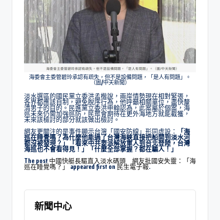
海委會主委管碧玲承認有疏失，但不是設備問題，「是人有問題」。
（圖/中天新聞）
淡水選區的國民黨立委洪孟楷說，兩岸情勢現在相對緊張，
各界都應該自制，避免脫序行為，他呼籲相關單位，盡快釐
清男子的目的。民進黨立委洪申翰認為，此案屬於個案，海
巡未來仍需加強巡防，民眾會期待在更外海地方就能截獲，
未來該檢討的部分就該做出檢討。
網友更關注的是事件顯示台灣「國安防線」形同虛設：
「海
巡在睡覺嗎？為什麼他能過了台灣海峽直接把船開到淡水河
都沒被發現？」「看來中共要派解放軍人到台北登陸，台灣
海巡也不會看得見！」「什麼全部掌握？都在騙人！」
The post
中國快艇長驅直入淡水碼頭 網友批國安失靈：「海
巡在睡覺嗎？」
appeared first on
民生電子報
.
新聞中心