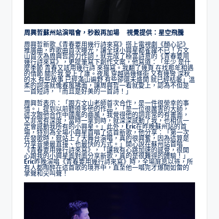
周興哲蘇州站演唱會，秒殺再加場 視覺提供：星空飛騰
周興哲新歌《青春要用幾行詩來寫》搭上電視劇《顏心記》
推廣曲，昨歌曲首次曝光，讓全球小興星都雀躍不已！方文
山首次為周興哲跨刀作詞，就完成了極富詩意的《青春要用
幾行詩來寫》，更提筆寫下創作文案，他寫道：「年少 是什
麼季節 青春又該用幾行詩 來描寫。我翻了幾頁 在找那年相遇
的情節 關於我 愛上了誰。夜風 穿越過幾條街 又有幾彎 深秋
的水 有些故事 已經滿山遍野 有些卻還未盛開 就已經枯萎」溫
柔的詞藻就像春風拂面，讓周興哲一看就愛上，認為不但是
一首短詩，「而且是好美的一首詩！」
周興哲表示：「跟方文山老師首次合作，是一件很榮幸的事
情。」提到以前聽很多他的作品，「是一位很厲害的大師，
這次跟他合作中國風的曲風，我覺得他的詞非常的有畫面，
又非常有深度，當時一拿到時，就深深感動了我，也相信一
定會感動我所有的小興星。」此外，Eric在昨晚蘇州站的首
場，特別為全場小興星首唱了這首新歌，他分享：「第一次
在發歌時，就站上了大舞台演唱，真的很興奮，因為這算是
分享音樂最直接、也最快的方式。」開心說在蘇州站首唱
《青春要用幾行詩來寫》，「讓我有心跳加速的感覺，很開
心跟我的小興星面對面分享新歌，真的是很難得的體驗！」
Eric昨晚演唱《青春要用幾行詩來寫》時，全場屏息以待，所
有人都陶醉在這首歌的境界中，直至他一唱完才爆開如雷的
掌聲和尖叫聲！