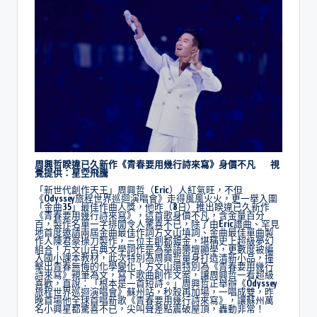
周興哲睽違已久新作《青春要用幾行詩來寫》身價不凡 視
覺提供：星空飛騰
「新世代創作天王」周興哲（Eric）人紅氣旺，不但
《Odyssey旅程世界巡迴演唱會》走得風風火火，更一舉入圍
「金曲35」最佳作曲人獎，他昨（8日）推出睽違已久新作
《青春要用幾行詩來寫》，這首歌身價不凡，含金量百分
百，製作名單一字排開令人驚喜不已，除了由Eric譜曲、罕見
地首度邀請兩屆金曲最佳作詞方文山填詞、金曲最佳單曲製
作人陳君豪操刀製作，三位主創都鍍金，堪稱史上超級夢幻
組合！方文山古典文學詞作是為華語樂壇顯學，更數度被編
入國小課本教材，此次特別為周興哲量身打造清新小品，撞
擊出青春無悔的化學變化！方文山還特別為《青春要用幾行
詩來寫》親筆為文，寫下歌曲創作文案，讓周興哲一看超級
喜歡，直說：「根本是一首短詩。」周興哲正舉辦《Odyssey
旅程世界巡迴演唱會》蘇州站，秒殺再加場，一唱成雙，昨
晚首場他全球首唱新歌《青春要用幾行詩來寫》，讓蘇州萬
名小興星都驚喜不已，尖叫聲差點震破屋頂，轟動非常！