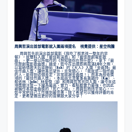
周興哲演出首部電影就入圍兩項提名 視覺提供：星空飛騰
周興哲先前演出首部電影《我吃了那男孩一整年的早
餐》，就雙料入圍「最佳新演員」和「最佳原創電影歌
曲」，更一舉以所唱作的《想知道你在想什麼》，拿下「最
佳原創電影歌曲獎」摘金，如今在出道即將屆滿10年之際，
以寫給情歌天后梁靜茹（Fish）的《大人》入圍「金曲35」最
佳作曲人獎，讓他喜出望外，非常開心，「我就是一個作曲
的人，能得到這個肯定，非常感謝金曲獎！」而本為技術獎
項的「最佳作曲人獎」，本屆由北流董事長黃韻玲（Kay）、
蔡依林（Jolin）林俊傑（JJ）和周興哲等共同入圍，讓今年這
項獎關注度一下躍為最高、實力、看點都實力最強，也因此
被稱作本屆金曲獎的「死亡之組」，周興哲抱持平常心，一
如平常把自己工作做到最完美，除了希望可以獲得評審的肯
定，更希望做出更好的音樂跟大家分享！