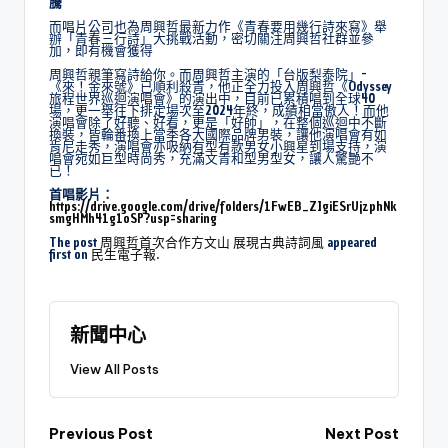
騰
而唱片公司也為周興哲最新力作《青春要用幾行詩來寫》舉
辦「青春三行詩」大挑戰活動，密切關注周興哲社群並參
加，即有機會獲得
周興哲親筆寫詩給你。而周興哲主演的「台版梨泰院」-
《來！金來號》已順利殺青，他正全力投入周興哲《Odyssey
旅程世界巡迴演唱會》的演出中，目前已累積唱到全球40
場，更一舉往下排定場次至2024年終，成績相當傲人！而他
演唱會除了好聽、好看，更是「好帥」，在整個巡迴中不斷
換裝，皆輪番換上當季各大國際品牌男裝，讓他演唱會有如
肯尼走秀，演唱會亦吸納有型有款男女小興星到場支持，演
唱會宛如巨型時尚秀，充滿文青和型男型女，讓人驚艷不
已！
首唱影片：
https://drive.google.com/drive/folders/1FwEB_ZIgiESrUjzphNk
smgHMh41g1oSP?usp=sharing
The post
周興哲首次合作方文山 展現古典詩詞風
appeared
first on
民生電子報
.
新聞中心
View All Posts
Previous Post
Next Post