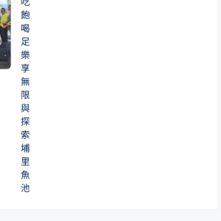
吃
飽
喝
足
樂
享
無
限
與
探
索
埔
里
魚
池