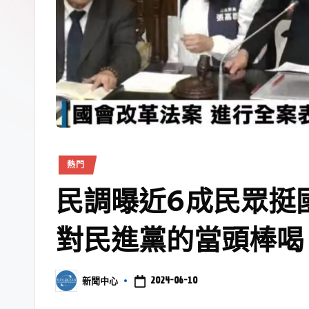
熱門
民調曝近6成民眾挺
對民進黨的當頭棒喝
2024-06-10
新聞中心