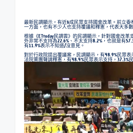
最新民調顯示，有近6成民眾支持國會改革。前立委
一方面，也有不少人也支持覆議和釋憲，代表大多
根據《ETtoday民調雲》的民調顯示，針對國會改革支
外非常不支持為22.6%、不太支持8.2%，也就是有5
有11.9%表示不知道/沒意見。
對於行政院提出覆議案，民調顯示，有48.9%民眾表
法院黨團聲請釋憲，有48.4%民眾表示支持，37.3