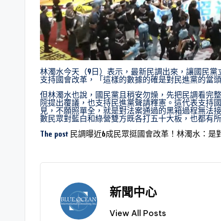
林濁水今天（9日）表示，最新民調出來，讓國民黨
支持國會改革，「這樣的數據的確是對民進黨的當
但林濁水也說，國民黨且稍安勿燥，先把民調看完整。
院提出覆議，也支持民進黨聲請釋憲。這代表支持
見，不願照單全，就是對法案通過的黑箱過程無法
數民眾對藍白和綠營雙方既各打五十大板，也都有
The post
民調曝近6成民眾挺國會改革！林濁水：是
新聞中心
View All Posts