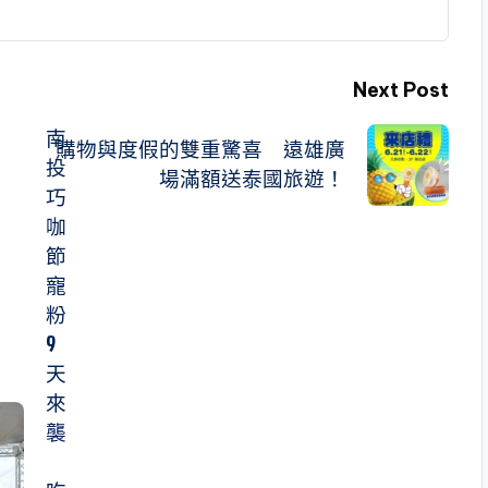
Next Post
南
購物與度假的雙重驚喜 遠雄廣
投
場滿額送泰國旅遊！
巧
咖
節
寵
粉
9
天
來
襲