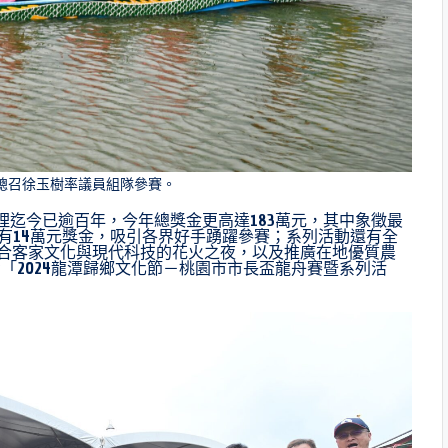
總召徐玉樹率議員組隊參賽。
理迄今已逾百年，今年總獎金更高達183萬元，其中象徵最
亦有14萬元獎金，吸引各界好手踴躍參賽；系列活動還有全
結合客家文化與現代科技的花火之夜，以及推廣在地優質農
「2024龍潭歸鄉文化節－桃園市市長盃龍舟賽暨系列活