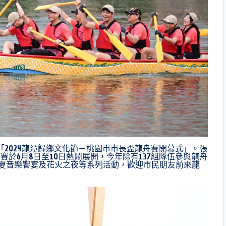
2024龍潭歸鄉文化節－桃園市市長盃龍舟賽開幕式」。張
於6月8日至10日熱鬧展開，今年除有137組隊伍參與龍舟
粽夏音樂饗宴及花火之夜等系列活動，歡迎市民朋友前來龍
。