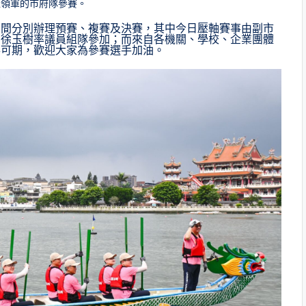
鉅領軍的市府隊參賽。
期間分別辦理預賽、複賽及決賽，其中今日壓軸賽事由副市
召徐玉樹率議員組隊參加；而來自各機關、學校、企業團體
彩可期，歡迎大家為參賽選手加油。