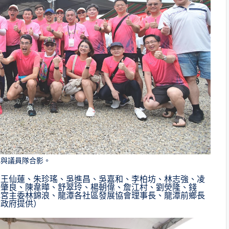
隊與議員隊合影。
員王仙蓮、朱珍瑤、吳進昌、吳嘉和、李柏坊、林志強、凌
張肇良、陳韋曄、舒翠玲、楊朝偉、詹江村、劉熒隆、錢
元宮主委林錦浪、龍潭各社區發展協會理事長、龍潭前鄉長
市政府提供）