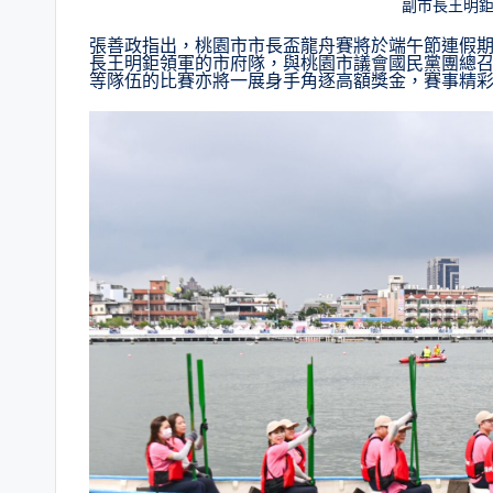
副市長王明
張善政指出，桃園市市長盃龍舟賽將於端午節連假
長王明鉅領軍的市府隊，與桃園市議會國民黨團總
等隊伍的比賽亦將一展身手角逐高額獎金，賽事精