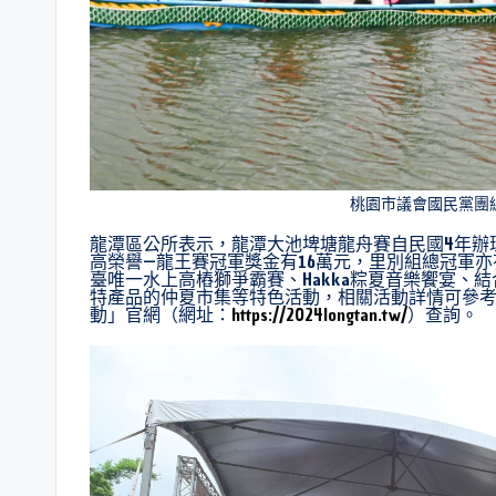
桃園市議會國民黨團
龍潭區公所表示，龍潭大池埤塘龍舟賽自民國4年辦
高榮譽—龍王賽冠軍獎金有16萬元，里別組總冠軍
臺唯一水上高樁獅爭霸賽、Hakka粽夏音樂饗宴、
特產品的仲夏市集等特色活動，相關活動詳情可參考
動」官網（網址：
https://2024longtan.tw/
）查詢。