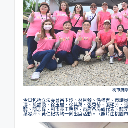
桃市府
今日包括立法委員呂玉玲、林月琴、涂權吉、市議
濤、孫韻璇、徐玉樹、徐其萬、張秀菊、張碩芳、
龍、簡志偉、副市長王明鉅、市府各局處代表、龍
葉發海、黃仁杞等均一同出席活動。（照片由桃園