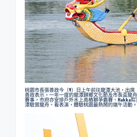
桃園市長張善政今（9）日上午前往龍潭大池，出席「
善政表示，一年一度的龍潭歸鄉文化節及市長盃龍舟賽
賽事，市府亦安排戶外水上高樁獅爭霸賽、Hakka
潭驗賞龍舟、看表演，體驗桃園最熱鬧的端午活動