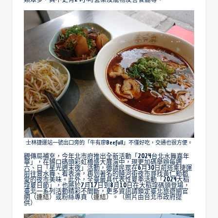
士林捷運站一號出口旁的「牛有廖Beefull」不僅好吃，交通也很方便。
觀傳局補充，今年北市府推出全新活動「2024台北水舞嘉年
華」，在錫口碼頭彩虹橋盛大展演中，現更加碼舉辦每週
六、日「星光週末夜」活動，邀請民眾在6月30日前搭乘捷運
前往賞水舞、看表演，再到著名的饒河街夜市尋找黃仁勳都
愛的夜市美味。此外，全臺最具代表性夏季活動「2024大稻
埕夏日節」，也將於7月17日到8月10日在大稻埕碼頭登場，
臺北一系列活動精彩不間斷，更多資訊請鎖定臺北旅遊網官
網（
連結
）或粉絲專頁（
連結
）。（照片由台北市政府提
供）