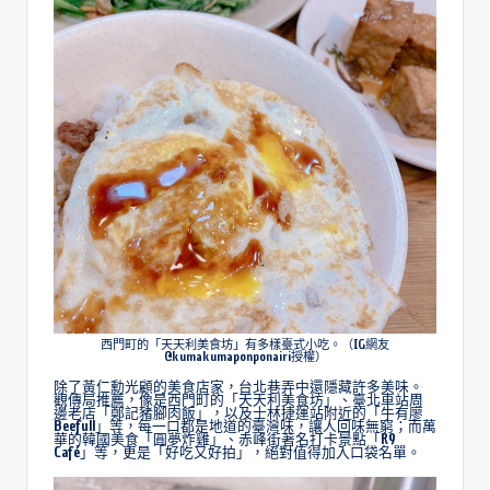
西門町的「天天利美食坊」有多樣臺式小吃。（IG網友
@kumakumaponponairi授權）
除了黃仁勳光顧的美食店家，台北巷弄中還隱藏許多美味。
觀傳局推薦，像是西門町的「天天利美食坊」、臺北車站周
邊老店「鄭記豬腳肉飯」，以及士林捷運站附近的「牛有廖
Beefull」等，每一口都是地道的臺灣味，讓人回味無窮；而萬
華的韓國美食「圓夢炸雞」、赤峰街著名打卡景點「R9
Café」等，更是「好吃又好拍」，絕對值得加入口袋名單。