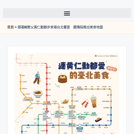
首頁
»
跟著AI教父黃仁勳腳步來場台北饗宴 觀傳局推出美食地圖