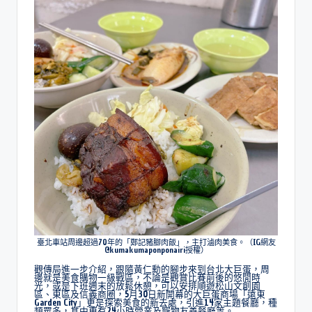
臺北車站周邊超過70年的「鄭記豬腳肉飯」，主打滷肉美食。（IG網友
@kumakumaponponairi授權）
觀傳局進一步介紹，跟隨黃仁勳的腳步來到台北大巨蛋，周
邊就是美食購物一級戰區，不論是觀賞比賽前後的悠閒時
光，或是下班週末的放鬆休憩，可以安排順遊松山文創園
區、東區及信義商圈，5月30日新開幕的大巨蛋商場「遠東
Garden City」更是探索美食的新去處，引進14家主題餐廳，種
類眾多，其中更有24小時營業及寵物友善餐廳等。