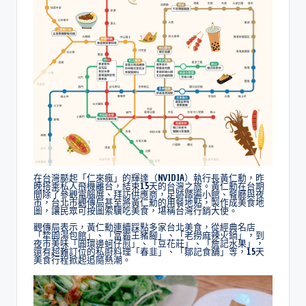
在台灣颳起「仁來瘋」的輝達（NVIDIA）執行長黃仁勳，昨
晚搭乘私人飛機離台，結束15天的台灣之旅。黃仁勳在台期
間除了參觀電腦展、拜訪供應商，足跡踏遍小館、餐廳與夜
市，台北市觀傳局甚至將黃仁勳的用餐地點，製作成美食地
圖，讓民眾可按圖索驥吃美食，堪稱台灣行銷大使。
觀傳局表示，黃仁勳連續踩點多家台北美食，從經典名店
「犂園湯包館」、「富霸王豬腳」、「老撈麻辣火鍋」，到
夜市美味「圓環邊蚵仔煎」、「豆花莊」、「詹記水果」，
還有超難訂位的私廚料理「春韭」、「鄒記食舖」等，15天
美食行程掀起追隨熱潮。