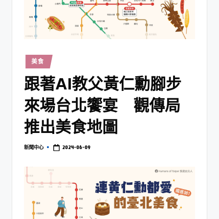
美食
跟著AI教父黃仁勳腳步
來場台北饗宴 觀傳局
推出美食地圖
2024-06-09
新聞中心