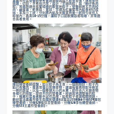
嘉義市社區營養師參考實證基礎與國人飲食習慣，運用食材
挑選、切割、烹煮技巧等，設計「芋頭肉粽」與「魩仔魚肉
粽」等兩款適合長輩咀嚼的軟質地粽子。營養師將五花肉絞
肉、鹹蛋黃、乾香菇、薑蒜、芋頭及紅蘿蔔等內餡食材切成
絲、末及小丁狀，分別將內餡及米飯蒸熟後一起拌勻並包入
粽葉內，再蒸10-15分鐘，讓粽子口感軟爛容易咀嚼，非常適
合長者食用。
陳冠臻營養師提醒，如以粽子為主食，一個剛剛好，粽子內
餡已有豬肉、蛋黃等蛋白質類食物，建議每餐再搭配半碗至
一碗的蔬菜，以及一個拳頭大小的水果，即符合六大類食物
多樣化的搭配，提供不同的營養素。經過質地調整後的粽
子，推薦社區長者動手試作品嚐，如有粽子食譜相關問題，
歡迎電洽嘉義市衛生局國民健康科(電話2338066分機534陳冠
臻營養師、分機528侯信吉營養師、分機528李怡姍營養師、
分機533王嘉伶營養師)。