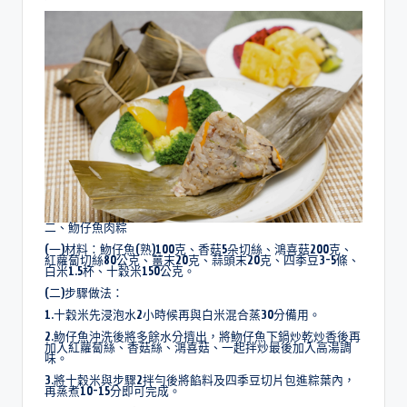
二、魩仔魚肉粽
(一)材料：魩仔魚(熟)100克、香菇5朵切絲、鴻喜菇200克、
紅蘿蔔切絲80公克、薑末20克、蒜頭末20克、四季豆3-5條、
白米1.5杯、十穀米150公克。
(二)步驟做法：
1.十穀米先浸泡水2小時候再與白米混合蒸30分備用。
2.魩仔魚沖洗後將多餘水分擠出，將魩仔魚下鍋炒乾炒香後再
加入紅蘿蔔絲、香菇絲、鴻喜菇、一起拌炒最後加入高湯調
味。
3.將十穀米與步驟2拌勻後將餡料及四季豆切片包進粽葉內，
再蒸煮10-15分即可完成。