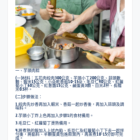
一、芋頭肉粽
(一)材料：五花肉絞肉300公克、芋頭小丁200公克、蒜頭數
顆、蝦米15公克、小朵乾香菇10-15朵、毛豆仁90公克、紅蘿
蔔小丁60公克、紅蔥醬15公克、鹹蛋黃3顆、白米2杯、長糯
米0.5杯。
(二)步驟做法：
1.絞肉先炒香再加入蝦米、香菇一起炒香後，再加入蒜頭及調
味料。
2.芋頭小丁炸上色再加入步驟1的食材備用。
3.毛豆仁、紅蘿蔔丁燙熟備用。
4.將煮熟的飯加入上述內餡、毛豆仁及紅蘿蔔小丁下去一起拌
勻後，將餡料、半顆蛋黃包進粽葉內，再蒸煮10-15分即可完
成。