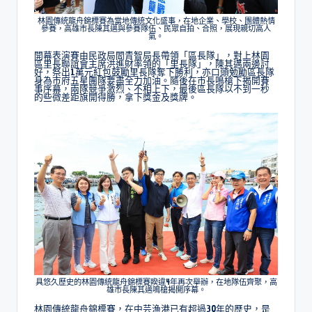
林園傳統龍舟錦標賽為當地傳統文化盛事，在地企業、學校、團體熱情
參賽，高雄市長陳其邁與參賽隊伍、民眾自拍、合照，展現親切高人
氣。
開幕表演賽由民政局閻青智局長帶領「區長隊」，對上林園
區里長聯誼會主席洪進財率領的「里長隊」，陳其邁兩邊討
好，祭出1萬元紅包鼓勵里長隊奪下勝利，亦口頭勉勵區長隊
身為市府五星團隊要盡全力加油。隨後在市長鳴槍下揭開賽
事序幕，兩隊競爭激烈、不相上下，最後區長隊以不到一秒
的些微差距旗開得勝，拿下獎金及獎牌。
具悠久歷史的林園傳統龍舟錦標賽睽違4年再次舉辦，在地隊伍齊聚，高
雄市長陳其邁鳴槍揭開序幕。
林園傳統龍舟錦標賽，在中芸漁港已有超過30年的歷史，是