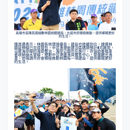
高雄市長陳其邁細數林園相關建設，允諾市府積極推動，提供鄉親更好
的生活。
陳其邁表示，林園各地環境優良，建設也陸續到位，捷運林
園延伸線已完成發包，中芸漁港新建泊區碼頭預計8月啟用，
汕尾海岸線的海堤整治、海岸公園也在進行，亦協助養殖業
者收納抽水管線，規劃中芸港邊漁貨展售中心，發展觀光漁
業，他強調市府會積極推動林園每一項建設，提供鄉親更好
的生活。