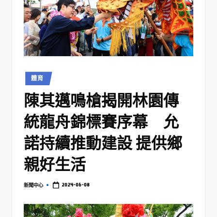
體育
陳其邁鳴槍揭開林園傳
統龍舟錦標賽序幕 允
諾持續推動建設 提供鄉
親好生活
2024-06-08
新聞中心