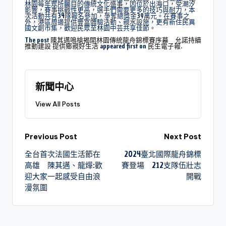
林園每年眾所矚目的傳統文化盛事，因位於出海口，受潮汐
影響，賽事挑戰性更高，選手們需要更多的技巧與耐力，本
次活動共有34隊報名參加，爭奪總獎金39萬元。在賽事之
外，港區周邊提供豐富體驗活動、親水設施，更有新住民異
國文創市集，歡迎民眾至林園中芸共享佳節。
The post
陳其邁鳴槍揭開林園傳統龍舟錦標賽序幕 允諾持續
推動建設 提供鄉親好生活
appeared first on
民生電子報
.
新聞中心
View All Posts
Previous Post
Next Post
全台首次法國生活節在
2024臺北國際龍舟錦標
高雄 陳其邁、龍燁:歡
賽登場 212支隊伍壯志
迎大家一起感受自由浪
開戰
漫氛圍