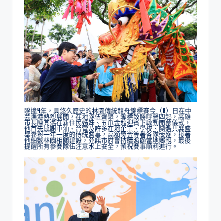
睽違4年，具悠久歷史的林園傳統龍舟錦標賽今（8）日在中
芸漁港熱烈展開，在地隊伍齊聚，奪標致勝呼聲四起，高雄
市長陳其邁在新住民姊妹、五爪金龍迎賓下啟動開幕儀式，
他首先感謝中油、台電及許多在地企業、學校、團體共襄盛
舉參與一年一度的傳統盛事，高額獎金等著各隊競逐，接著
他細數林園相關建設，允諾市府會持續照顧當地鄉親，最後
提醒所有參賽隊伍注意水上安全，預祝賽事順利進行。