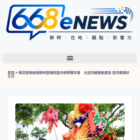
首頁
»
陳其邁鳴槍揭開林園傳統龍舟錦標賽序幕 允諾持續推動建設 提供鄉親好
生活