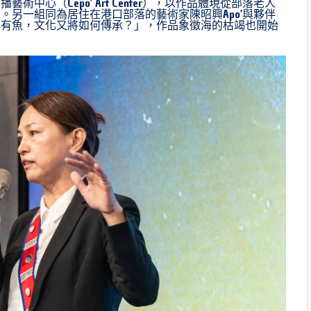
心（Cepo’ Art Center），以作品體現從部落老人
另一組同為居住在港口部落的藝術家陳昭興Apo’與夥伴
再有魚，文化又將如何傳承？」，作品象徵海的枯竭也開始