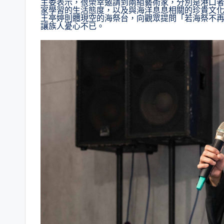
主委表示，很榮幸邀請到兩組藝術家，分別是港口者播藝術中
家學習的生活態度，以及與海洋息息相關的珍貴文化。
王亭婷則體現空的海祭台，向觀眾提問「若海祭不
讓族人憂心不已。