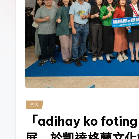
生活
「adihay ko fo
展 於凱達格蘭文化