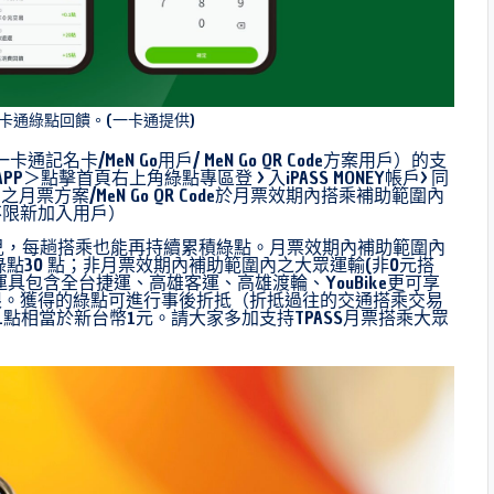
卡通綠點回饋。(一卡通提供)
記名卡/MeN Go用戶/ MeN Go QR Code方案用戶）的支
APP＞點擊首頁右上角綠點專區登 > 入iPASS MONEY帳戶> 同
方案/MeN Go QR Code於月票效期內搭乘補助範圍內
不限新加入用戶）
運兒，每趟搭乘也能再持續累積綠點。月票效期內補助範圍內
點30 點；非月票效期內補助範圍內之大眾運輸(非0元搭
具包含全台捷運、高雄客運、高雄渡輪、YouBike更可享
限。獲得的綠點可進行事後折抵（折抵過往的交通搭乘交易
，1點相當於新台幣1元。請大家多加支持TPASS月票搭乘大眾