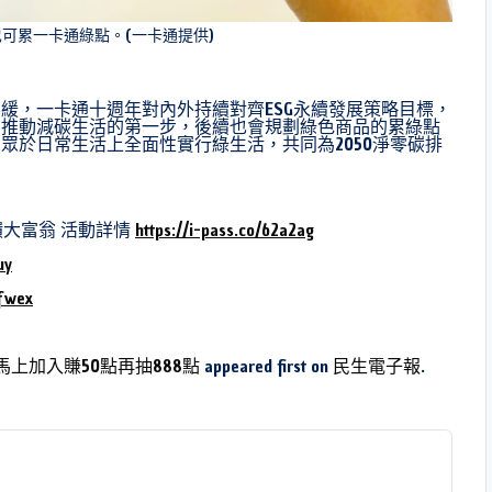
月票也可累一卡通綠點。(一卡通提供)
緩，一卡通十週年對內外持續對齊ESG永續發展策略目標，
同推動減碳生活的第一步，後續也會規劃綠色商品的累綠點
眾於日常生活上全面性實行綠生活，共同為2050淨零碳排
回饋大富翁 活動詳情
https://i-pass.co/62a2ag
uy
qfwex
馬上加入賺50點再抽888點
appeared first on
民生電子報
.