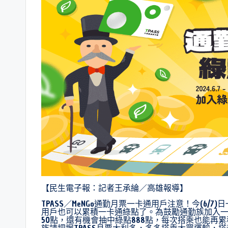
【民生電子報：記者王承綸／高雄報導】
TPASS／MeNGo通勤月票一卡通用戶注意！今(6/7
用戶也可以累積一卡通綠點了。為鼓勵通勤族加入一
50點，還有機會抽中綠點888點，每次搭乘也能再
族請把握TPASS月票大利多，多多搭乘大眾運輸，