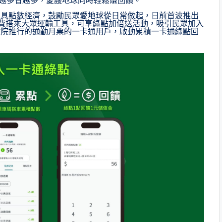
運具點數經濟，鼓勵民眾愛地球從日常做起，日前首波推出
每次付費搭乘大眾運輸工具，可享綠點加倍送活動，吸引民眾加入
政院推行的通勤月票的一卡通用戶，啟動累積一卡通綠點回