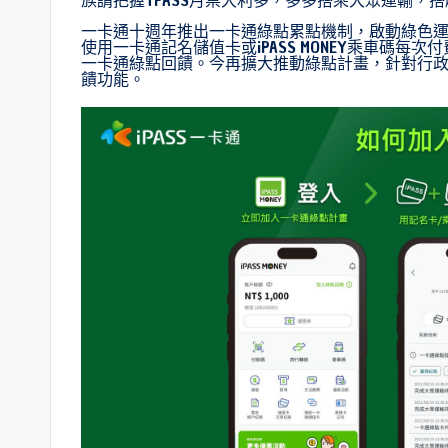
一卡通十週年推出一卡通綠點累點機制，啟動綠色
使用一卡通記名儲值卡或iPASS MONEY乘車碼
一卡通綠點回饋。今再擴大推動綠點計畫，針對行
饋功能。