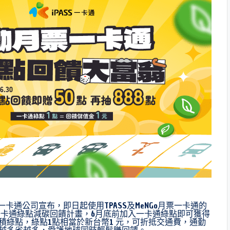
)日一卡通公司宣布，即日起使用TPASS及MeNGo月票一卡通的
卡通綠點減碳回饋計畫，6月底前加入一卡通綠點即可獲得
累積綠點，綠點1點相當於新台幣1 元，可折抵交通費，通勤
搭越多省越多，愛護地球同時輕鬆賺回饋。