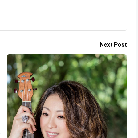
Next Post
全
戚
球
小
首
戀
席
寫
投
《
資
情
策
書
略
》
師
感
林