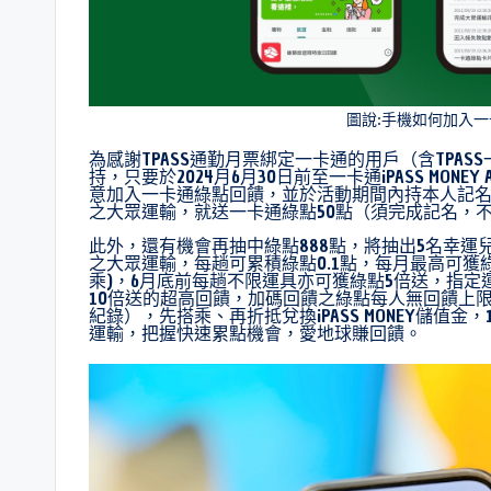
圖說:手機如何加入一
為感謝TPASS通勤月票綁定一卡通的用戶（含TPASS一卡通
持，只要於2024月6月30日前至一卡通iPASS MONEY 
意加入一卡通綠點回饋，並於活動期間內持本人記名之月票
之大眾運輸，就送一卡通綠點50點（須完成記名，
此外，還有機會再抽中綠點888點，將抽出5名幸
之大眾運輸，每趟可累積綠點0.1點，每月最高可獲綠
乘)，6月底前每趟不限運具亦可獲綠點5倍送，指定運
10倍送的超高回饋，加碼回饋之綠點每人無回饋上
紀錄），先搭乘、再折抵兌換iPASS MONEY儲值金
運輸，把握快速累點機會，愛地球賺回饋。