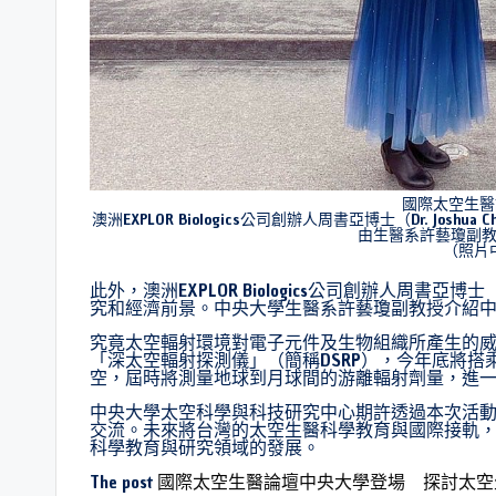
國際太空生醫
澳洲EXPLOR Biologics公司創辦人周書亞博士（Dr. 
由生醫系許藝瓊副
（照片
此外，澳洲EXPLOR Biologics公司創辦人周書亞博士
究和經濟前景。中央大學生醫系許藝瓊副教授介紹
究竟太空輻射環境對電子元件及生物組織所產生的威
「深太空輻射探測儀」（簡稱DSRP），今年底將搭乘日本民間登
空，屆時將測量地球到月球間的游離輻射劑量，進
中央大學太空科學與科技研究中心期許透過本次活
交流。未來將台灣的太空生醫科學教育與國際接軌
科學教育與研究領域的發展。
The post
國際太空生醫論壇中央大學登場 探討太空