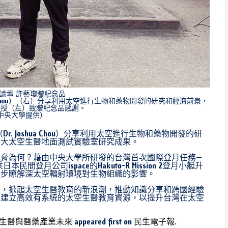
論壇 許藝瓊贈紀念品
Joshua Chou）（右）分享利用太空進行生物和藥物開發的研究和經濟前景，
教授（左）致贈紀念品感謝。
中央大學提供）
（Dr. Joshua Chou）分享利用太空進行生物和藥物開發的研
中大太空生醫地面測試實驗室研究成果。
脅為何？藉由中央大學所研發的台灣首次國際登月任務—
月公司ispace的Hakuto-R Mission 2登月小艇升
一步瞭解深太空輻射環境對生物組織的影響。
動，掀起太空生醫教育的新浪潮，推動知識分享和跨國經驗
，建立高效有系統的太空生醫教育資源，以提升台灣在太空
生醫與醫藥產業未來
appeared first on
民生電子報
.