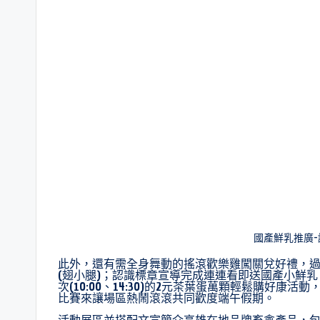
國產鮮乳推廣
此外，還有需全身舞動的搖滾歡樂雞闖關兌好禮，
(翅小腿)；認識標章宣導完成連連看即送國產小鮮
次(10:00、14:30)的2元茶葉蛋萬顆輕鬆購好康
比賽來讓場區熱鬧滾滾共同歡度端午假期。