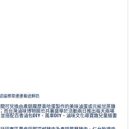
-認識標章連連看送鮮奶
過關可兌換由產銷履歷喜哈蛋製作的美味滷蛋或元榆甘蔗雞
乳；而台灣滷味博物館也共襄盛舉於活動兩日推出每天兩場
活動，並搭配百香滷包DIY、風車DIY、滷味文化尋寶趣兒童繪畫