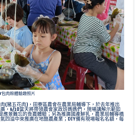
IY包肉粽體驗趣照片
肉(豬五花肉)，田寮區農會在農業局輔導下，於去年推出
廣，6/10當天將帶領農會家政班媽媽們，現場講解示範如
將是應景難忘的食農體驗；另為推廣國產鮮乳，農業局輔導橋
香氣四溢中來推廣在地酪農產業；DIY備有現場報名名額，每