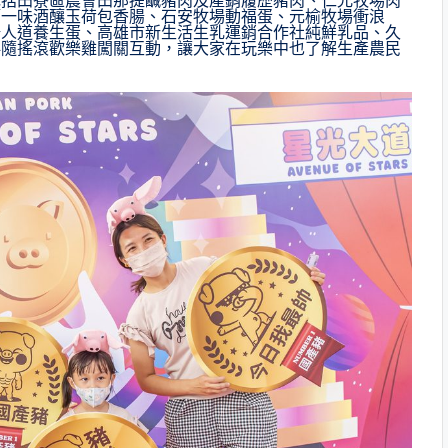
包括田寮區農會田那提鹹豬肉及產銷履歷豬肉、仁允牧場肉
第一味酒釀玉荷包香腸、石安牧場動福蛋、元榆牧場衝浪
場人道養生蛋、高雄市新生活生乳運銷合作社純鮮乳品、久
伴隨搖滾歡樂雞闖關互動，讓大家在玩樂中也了解生產農民