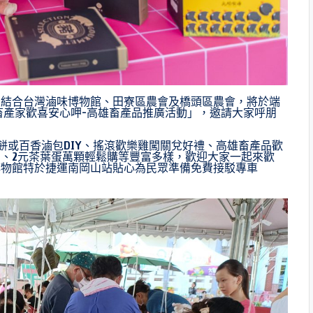
，結合台灣滷味博物館、田寮區農會及橋頭區農會，將於端
理「大畜產家歡喜安心呷-高雄畜產品推廣活動」，邀請大家呼朋
餅或百香滷包DIY、搖滾歡樂雞闖關兌好禮、高雄畜產品歡
、2元茶葉蛋萬顆輕鬆購等豐富多樣，歡迎大家一起來歡
博物館特於捷運南岡山站貼心為民眾準備免費接駁專車