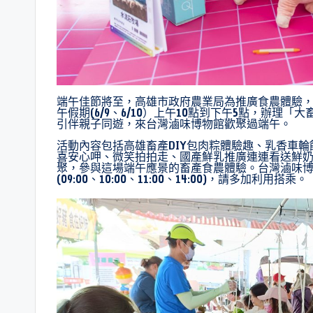
端午佳節將至，高雄市政府農業局為推廣食農體驗
午假期(6/9、6/10）上午10點到下午5點，辦
引伴親子同遊，來台灣滷味博物館歡聚過端午。
活動內容包括高雄畜產DIY包肉粽體驗趣、乳香車輪
喜安心呷、微笑拍拍走、國產鮮乳推廣連連看送鮮奶
聚，參與這場端午應景的畜產食農體驗。台灣滷味
(09:00、10:00、11:00、14:00)，請多加利用搭乘。