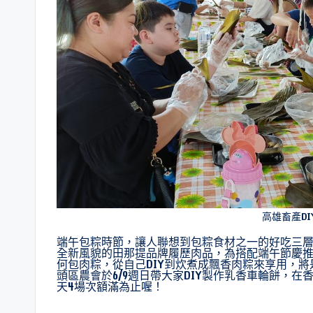
高雄畜產D
端午包粽時節，讓人聯想到包粽食材之一的好吃三層
全新風貌的田那提品牌履歷肉品，為搭配端午節慶推
何包肉粽，從自己DIY到炊煮成飄香肉粽來享用，
頭區農會於6/9週日帶大家DIY製作乳香車輪餅，在
天4場次額滿為止喔！