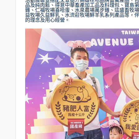
活動展區並搭配文宣簡介高雄在地品牌畜禽產品，
品及純肉鬆、得意中華畜產加工品及料理包、寶島
雞、仁福牧場喜哈蛋、水泉農場萬步雞、竑盛畜牧
益牧場久益鮮乳、水流莊牧場鮮羊乳系列產品等，
的理念及用心經營。