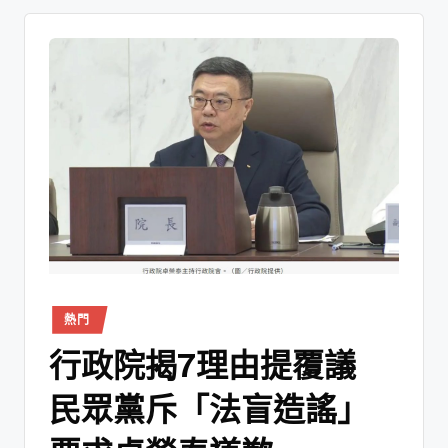
熱門
行政院揭7理由提覆議
民眾黨斥「法盲造謠」