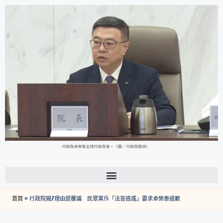
首頁
»
行政院揭7理由提覆議 民眾黨斥「法盲造謠」要求卓榮泰道歉