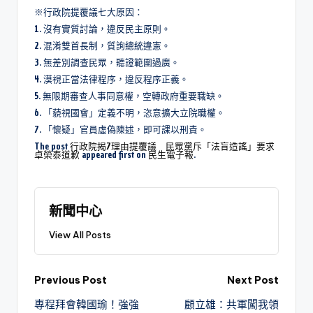
※行政院提覆議七大原因：
1. 沒有實質討論，違反民主原則。
2. 混淆雙首長制，質詢總統違憲。
3. 無差別調查民眾，聽證範圍過廣。
4. 漠視正當法律程序，違反程序正義。
5. 無限期審查人事同意權，空轉政府重要職缺。
6. 「藐視國會」定義不明，恣意擴大立院職權。
7. 「懷疑」官員虛偽陳述，即可課以刑責。
The post
行政院揭7理由提覆議 民眾黨斥「法盲造謠」要求
卓榮泰道歉
appeared first on
民生電子報
.
新聞中心
View All Posts
Previous Post
Next Post
專程拜會韓國瑜！強強
顧立雄：共軍闖我領