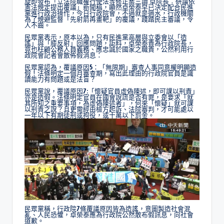
旋即發布「立法院職權行使法等修正案三讀 卓院長：研議依
憲法規定提出覆議」新聞稿，顯然卓榮泰早已決定配合民進
黨進行政治操作，今日行政院會，不過就是過水，行政機關
為了規避監督「先射箭再畫靶」的覆議，踐踏民主審議，令
人不齒。
民眾黨表示，原本以為，只有民進黨高層與立委會以「造
謠」與「膝反射」回應問題，詎料，卓榮泰貴為行政院長，
竟也枉顧公務人員義務、應忠誠於國家之職責，公然利用行
政院會記者會散佈假消息：
民眾黨認為，覆議原因5：「無限期」審查人事同意權明顯造
假！法條明定一個月審查期，寫出此理由的行政院官員是識
讀能力有問題或是法盲？
民眾黨說，覆議原因7:「懷疑官員虛偽陳述，即可課以刑責」
亦是造假。法條明定官員在國會說謊是否有罪，是要求「就
其所知之重要事項，為虛偽陳述者」，何來「懷疑」就可課
以刑責之說？且更需經由檢方起訴、法院審判，才可能處以
一年以下有期徒刑或拘役，或十萬以下罰金。
民眾黨稱，行政院7條覆議原因皆為造謠，意圖製造社會混
亂、人民恐懼，卓榮泰應為行政院公然散布假訊息，向社會
道歉。