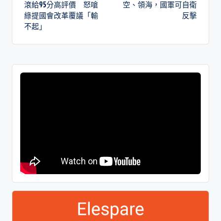
滾給95分高評價 怒嗆
空、領海，國軍可自衛
綠提國會改革覆議「輸
反擊
不起」