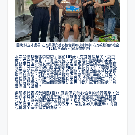
圖說:林立才處長(左2)與保安善心協會劉月枝總幹事(右2)親贈端節禮盒
予103歲李爺爺。(榮服處提供)
本次關懷苓雅區李爺爺，高齡103歲，有眷獨居榮民，妻已
故，女兒住新北市，事業有成，平時常電話聯絡關心爺爺；
爺爺平日由外甥女就近探視照顧及榮服處社區組長主動關懷
服務。另一位住鼓山區李爺爺90歲，與配偶同住，爺爺自豪
的表示年輕從軍時曾參加東山島戰役，相關事蹟亦曾接受過
軍聞社採訪，對於長輩們年輕時為國家的犧牲奉獻，在場人
員均感佩服。高雄市榮服處與保安善心協會關懷送暖，特別
贈送端節禮盒，藉由關懷讓受訪榮民（眷）感受榮服處、慈
善團體的溫暖。
榮服處代表弱勢榮民(眷)，感謝保安善心協會的善行義舉，公
務資源有限，民間力量無窮，高雄市榮服處將持續與在地善
心人士、慈善團體保持友好互動，盼能與各界社福團體強化
橫向連結，達到拋磚引玉的效果， 帶動各界共襄盛舉，將愛
心傳遞至每個需要的角落。