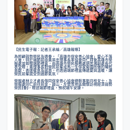
【民生電子報：記者王承綸／高雄報導】
為照顧弱勢榮民及遺眷，「高雄市保安善心協會」愛心不落
人後，特於端節前由黃英忠理事長率協會同仁拜會高雄市榮
服處並致贈端節禮盒，由高雄市榮民服務處胡思湘副處長代
表受贈。黃理事長對榮民前輩戎馬一生保家衛國所做的犧牲
貢獻，表達敬意及感恩，也透過端節禮盒傳遞愛與溫暖，讓
榮民前輩感受到過節氣氛。
榮服處林立才處長偕同保安善心協會總幹事劉月枝女士、及
榮服處同仁前往前金、鼓山、左營等地區關懷訪視經濟弱勢
榮民(眷)，贈送端節禮盒，預祝端午安康。