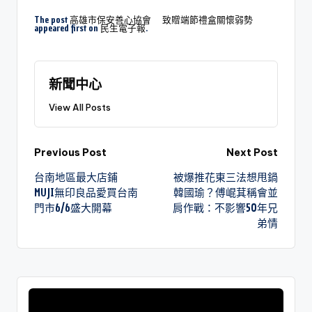
The post
高雄市保安善心協會 致贈端節禮盒關懷弱勢
appeared first on
民生電子報
.
新聞中心
View All Posts
Previous Post
Next Post
台南地區最大店鋪
被爆推花東三法想甩鍋
MUJI無印良品愛買台南
韓國瑜？傅崐萁稱會並
門市6/6盛大開幕
肩作戰：不影響50年兄
弟情