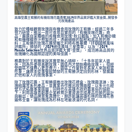
高雄型農王宥勝的有機玫瑰花醬勇奪2024世界品質評鑑大賞金獎_開發多
元玫瑰產品
致力於種植觀賞玫瑰與有機食用玫瑰的王宥勝，經過三年多
努力研發，推出一款可食用且實用的「有機玫瑰花醬」商
品，嚴選自家種植的有機食用玫瑰-秋日胭脂，加入有機砂糖
和有機檸檬原汁熬製而成。憑藉細緻的製程和高品質的原
料，王宥勝的玫瑰花醬榮獲比利時布魯塞爾「ITQI國際風味
評鑑所」頒發的「2024絕佳風味三星獎章」以及「2024
Monde Selection世界品質評鑑大賞-金獎」，成功將高品質的
玫瑰轉化為國際認證的美味佳餚。
務農對於王宥勝來說其實是無心插柳，「十多年前家人退
休，因為外婆很喜歡玫瑰，園區內才開始種植玫瑰。」但經
營園區不僅費心更是費力，園區工作量對年長家人來說相當
吃重，讓原本從事餐飲開發的王宥勝決定回到杉林，發展屬
於他和家人的玫瑰事業。
除了玫瑰花醬，王宥勝還推出玫瑰花禮盒、玫瑰霜淇淋、玫
瑰純露等系列產品，並異業合作推出玫瑰面膜，以多元化經
營方式拓展事業版圖；同時也在高雄市政府農業局的協助
下，利用高雄青創農企業孵育計畫資源完成產品包裝的設計
與輸出，使品牌意象具體化，期許能讓高雄杉林的玫瑰花香
遍佈全臺，讓玫瑰成為杉林在地最浪漫的代名詞。