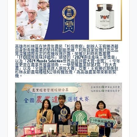
高雄市杉林區在地青年農民「杉恆壹樹」創辦人王宥勝憑藉
自身對有機農業的堅持和創新思維，利用自家玫瑰打造出品
質深獲國際肯定的有機玫瑰花醬，榮獲比利時布魯塞爾
「ITQI國際風味評鑑所」頒發的「2024絕佳風味三星獎章」
以及「2024 Monde Selection世界品質評鑑大賞-金獎」。今年
度更是在農業界展露頭角，一舉榮獲農業部第7屆「百大青
農」以及「全國農業達人選拔大賽」亞軍，王宥勝近期進駐
杉林永齡農場種植5公頃有機玫瑰，為高雄農業帶來嶄新契
機。