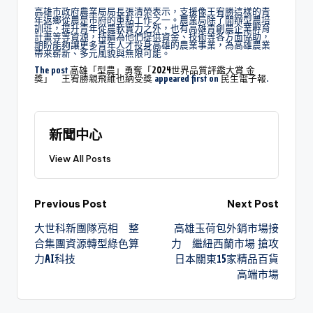
高雄市政府農業局局長張清榮表示，支援像王宥勝這樣的青
年返鄉從農是市府的重點工作之一。農業局除了開辦型農培
訓班，提升青年從農軟實力之外，也有高雄青創農企業孵育
計畫等等資源，持續為他們提供資金、技術等各方面協助，
期盼能夠讓更多青年人才投身高雄的農業事業，為高雄農業
帶來嶄新、多元風貌與無限可能。
The post
高雄「型農」勇奪「2024世界品質評鑑大賞 金
獎」 王宥勝親飛維也納受獎
appeared first on
民生電子報
.
新聞中心
View All Posts
Previous Post
Next Post
大世科新團隊亮相 整
高雄玉荷包外銷市場接
合集團資源轉型綠色算
力 繼紐西蘭市場 搶攻
力AI科技
日本關東15家精品百貨
高端市場