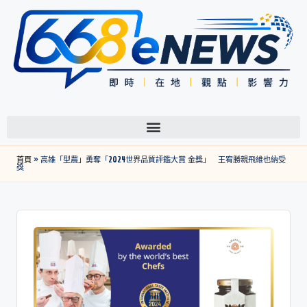
首頁
»
高雄「型農」勇奪「2024世界品質評鑑大賞 金獎」 王宥勝親飛維也納受
獎