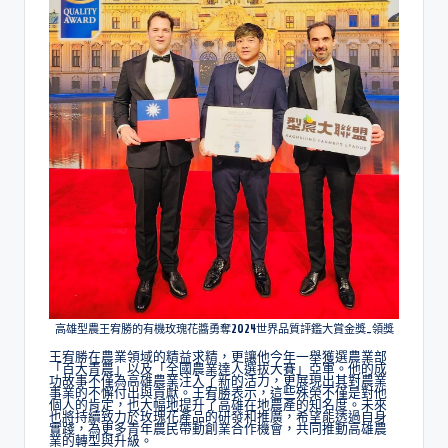
高雄型農王宥勝的有機玫瑰花醬勇奪2024世界品質評鑑大賞金獎_領獎
王宥勝在農業領域的精益求精，更讓他今年一舉獲選農業部
「百大青農」以及「全國農業達人選拔大賽」亞軍。他的成
功故事不僅為高雄農業注入了新的活力，更展現出其對農業
事業的不懈付出與貢獻。王宥勝表示，這些殊榮不僅是對他
個人的肯定，也大幅地提升了高雄在地農產的知名度。未來
也將持續致力於玫瑰花產品的研發和推廣，希望能透過自身
實踐，為更多青年農民帶動創業合作機會，共同推動高雄農
業的轉型與升級。