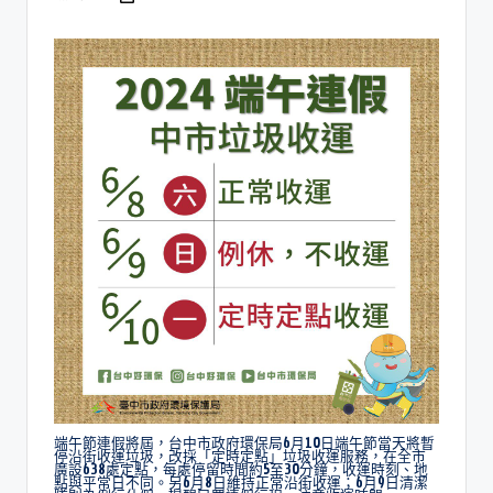
端午節連假將屆，台中市政府環保局6月10日端午節當天將暫
停沿街收運垃圾，改採「定時定點」垃圾收運服務，在全市
廣設638處定點，每處停留時間約5至30分鐘，收運時刻、地
點與平常日不同。另6月8日維持正常沿街收運；6月9日清潔