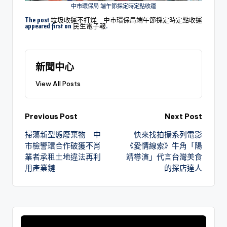
中市環保局 端午節採定時定點收運
The post
垃圾收運不打烊 中市環保局端午節採定時定點收運
appeared first on
民生電子報
.
新聞中心
View All Posts
Previous Post
Next Post
掃蕩新型態廢棄物 中
快來找拍攝系列電影
市檢警環合作破獲不肖
《愛情線索》牛角「陽
業者承租土地違法再利
靖導演」代言台灣美食
用產業鏈
的探店達人