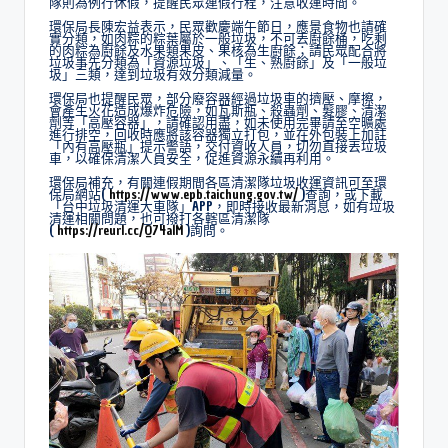
隊則為例行休假，提醒民眾連假行程，注意收運時間。
環保局長陳宏益表示，民眾歡慶端午節日，應景食物也請確
實分類，如肉粽的粽葉屬於一般垃圾，不可丟廚餘桶，吃剩
的肉粽為廚餘及水果類果皮、果核為生廚餘；請民眾配合將
垃圾事先分類為「資源垃圾」、「生、熟廚餘」及「一般垃
圾」三類，達到垃圾有效分類減量。
環保局也提醒民眾，部分廢容器經過垃圾車的擠壓、摩擦，
會產生火花造成爆炸危險，如瓦斯瓶、殺蟲劑、髮膠、清潔
劑等「高壓容器」，請確認用盡，如未使用完畢請至空曠處
進行排空，回收時應將該容器獨立打包，並在外包裝上加註
「內有高壓瓶」提示警語，交付資收人員，切勿直接丟垃圾
車，以確保清潔人員安全，促進資源永續再利用。
環保局補充，有關連假期間各區清潔隊垃圾收運資訊可至環
保局網站(
https://www.epb.taichung.gov.tw/
)查詢，或下載
「台中垃圾清運大車隊」APP，即時接收最新消息，如有垃圾
清運相關問題，也可撥打各轄區清潔隊
(
https://reurl.cc/Q74alM
)詢問。