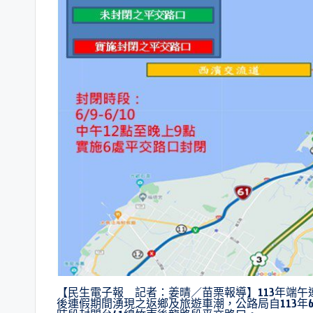
【民生電子報 記者：姜晴／苗栗報導】113年端午連
後連假期間湧現之返鄉及旅遊車潮，公路局自113年6