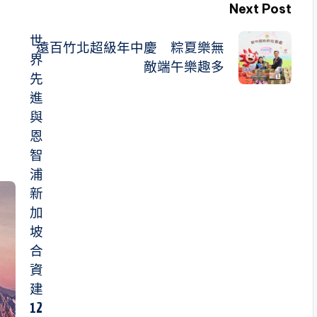
Next Post
世
遠百竹北超級年中慶 粽夏樂無
界
敵端午樂趣多
先
進
與
恩
智
浦
新
加
坡
合
資
建
12