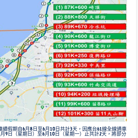
續假期自6月8日至6月10日共計3天，因應台61線全線通車
月9日（星期日）至6月10日（星期一）止共計2天，將部分