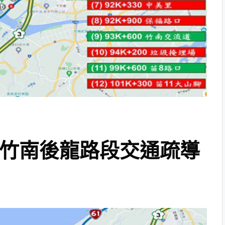
線竹南後龍路段交通疏導