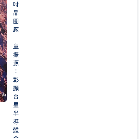
吋
晶
圓
廠
童
振
源
：
彰
顯
台
星
半
導
體
合