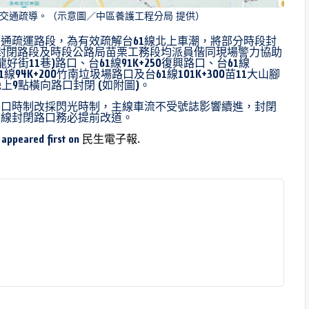
段交通疏導。（示意圖／中區養護工程分局 提供）
交通疏運路段，為有效疏解台61線北上車潮，將部分時段封
封閉路段及時段公路局苗栗工務段均派員偕同現場警力協助
好街11巷)路口、台61線91K+250復興路口、台61線
1線94K+200竹南垃圾場路口及台61線101K+300苗11大山腳
晚上9點橫向路口封閉 (如附圖)。
路口時制改採閃光時制，主線車流不受號誌影響續進，封閉
1線封閉路口務必提前改道。
appeared first on
民生電子報
.