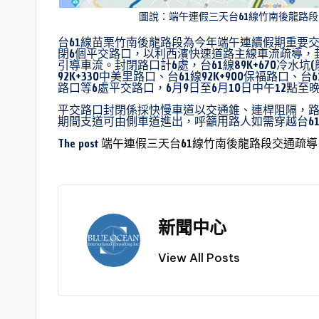
圖說：端午連假三天台61線竹南後龍路
台61線苗栗竹南後龍路段為今年端午連續假期重要
閉6個平交路口，以利西濱快速道路主線車流疏導，
引導車流。封閉路口計6處，台61線89K+670冷水坑(龍
92K+330中美里路口、台61線92K+900保福路口、台6
路口等6處平交路口，6月9日至6月10日中午12點至
平交路口封閉係採快慢車道以交通錐、連桿阻隔，
期間支道可由側車道進出，呼籲用路人如需穿越台6
The post
端午連假三天台61線竹南後龍路段交通疏導
新聞中心
View All Posts