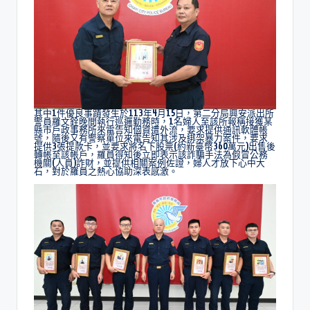
其中1件優良事蹟發生於113年4月15日，第二分局興安派出所
警員羅文銓晚間執行巡邏勤務時，1名婦人至該所報稱接獲某
縣市戶政事務所來電告知個資遭外流，要求提供通訊軟體帳
號，隨後又有警察單位來電告知其涉及綁架暴力案件，要求
提供3張提款卡，並要求將名下股票(約新臺幣360萬元)出售後
轉帳至該帳戶，羅員得知後立即表示該詐騙手法為假冒公務
機關(人員)詐財，並提供相關案例佐證，婦人才放下心中大
石，對於羅員之熱心協助深表感激。