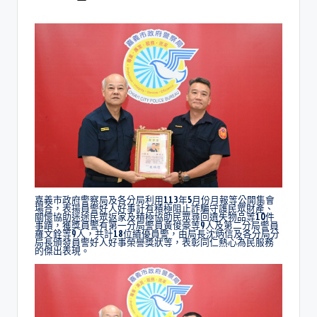
嘉義市政府警察局及各分局利用113年5月份月報等公開集會
場合，表揚員警好人好事計有積極阻止詐騙守護民眾財產、
關懷協助迷途民眾返家及積極協助民眾尋回遺失物品等10件
事蹟，獲獎員警有第一分局警員黃俊豪等9人及第二分局警員
羅文銓等9人，共計18位績優員警，由局長沈炳信及各分局分
局長頒發員警好人好事榮譽獎狀等，表彰同仁熱心為民服務
的傑出表現。