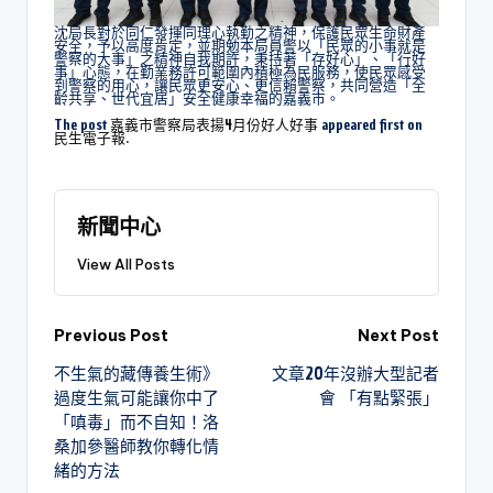
沈局長對於同仁發揮同理心執勤之精神，保護民眾生命財產
安全，予以高度肯定，並期勉本局員警以「民眾的小事就是
警察的大事」之精神自我期許，秉持著「存好心」、「行好
事」心態，在勤業務許可範圍內積極為民服務，使民眾感受
到警察的用心，讓民眾更安心、更信賴警察，共同營造「全
齡共享、世代宜居」安全健康幸福的嘉義市。
The post
嘉義市警察局表揚4月份好人好事
appeared first on
民生電子報
.
新聞中心
View All Posts
Previous Post
Next Post
不生氣的藏傳養生術》
文章20年沒辦大型記者
過度生氣可能讓你中了
會 「有點緊張」
「嗔毒」而不自知！洛
桑加參醫師教你轉化情
緒的方法