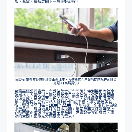
歇、充電，繼續展開下一段美好旅程。
圖說:在窗邊座位特別增設電源插座，方便旅客在用餐的同時為行動裝置
充電。(高鐵提供)
台灣高鐵公司表示，左營站美食街空間設計特別採用內斂冷
調風格，大量使用金屬材質及灰白黑等色調，營造整體空間
的涼爽感，希望旅客一進入美食街空間，就能感受到清涼快
意；旅客從左營站車站大廳1號出口處下樓，即可抵達美食
街，營業時間自每日10:00至22:00，全年無休，無論您在旅途
中想品嘗一碗道地風味的日本拉麵，還是想要來杯咖啡配上
外酥內軟的現烤泡芙或栗子蒙布朗，左營站美食街舒適、清
涼的空間，都能充分滿足您的需求。