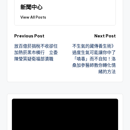
新聞中心
View All Posts
Previous Post
Next Post
放百億菸捐稅不收卻任
不生氣的藏傳養生術》
加熱菸黑市橫行 立委
過度生氣可能讓你中了
陳瑩質疑衛福部瀆職
「嗔毒」而不自知！洛
桑加參醫師教你轉化情
緒的方法