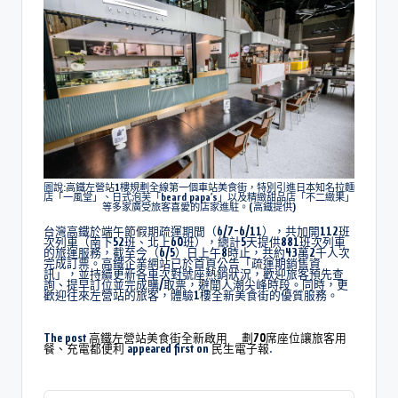
圖說:高鐵左營站1樓規劃全線第一個車站美食街，特別引進日本知名拉麵
店「一風堂」、日式泡芙「beard papa’s」以及精緻甜品店「不二緻果」
等多家廣受旅客喜愛的店家進駐。(高鐵提供)
台灣高鐵於端午節假期疏運期間（6/7-6/11），共加開112班
次列車（南下52班、北上60班），總計5天提供881班次列車
的旅運服務，截至今（6/5）日上午8時止，共約43萬2千人次
完成訂票。高鐵企業網站已於首頁公告「疏運期銷售資
訊」，並持續更新各車次對號座熱銷狀況，歡迎旅客預先查
詢、提早訂位並完成購/取票，避開人潮尖峰時段。同時，更
歡迎往來左營站的旅客，體驗1樓全新美食街的優質服務。
The post
高鐵左營站美食街全新啟用 劃70席座位讓旅客用
餐、充電都便利
appeared first on
民生電子報
.