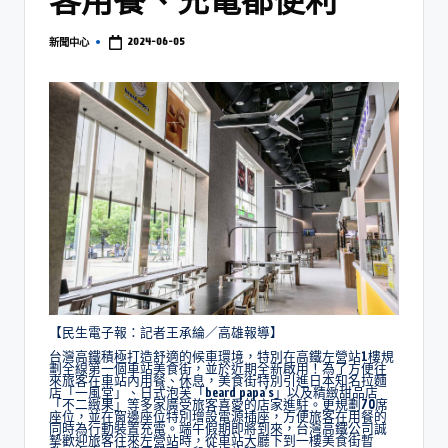
2024-06-05
新聞中心
【民生電子報：記者王承綸／高雄報導】
台灣高鐵積極打造舒適的候車環境，特別在高鐵左營站1樓規
劃全線第一個車站美食街，並於近期全新啟用！為了方便往
來旅客在車站內用餐、休息，美食街特別引進日本知名拉麵
店「一風堂」、日式泡芙「beard papa’s」以及精緻甜品店
「不二緻果」等多家廣受旅客喜愛的店家進駐。更規劃70席
座位，並在窗邊座位特別增設電源插座，方便旅客在用餐的
同時為行動裝置充電。端午假期即將到來，台灣高鐵公司誠
摯歡迎旅客往來左營站時，從車站大廳下到一樓美食街暫