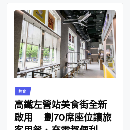
綜合
高鐵左營站美食街全新
啟用 劃70席座位讓旅
客用餐、充電都便利