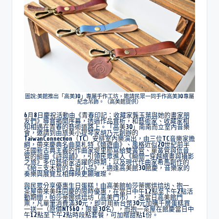
圖說:美館推出「高美30」專屬手作工坊，邀請民眾一同手作高美30專屬
紀念吊飾。（高美館提供）
6月8日慶祝活動由《青春印記：收藏家龔玉葉與她的畫家朋
友們》導賞揭開序幕，透過作品賞析，和藝術家、收藏家相
知相遇在青春的藝術道路上。
「高美30」南南而立室內音樂
會，邀請到由旅美小提琴家胡乃元創辦的
TaiwanConnection（TC）安排室內樂演出，由三位TC音樂家擔
綱，帶來慶典名曲莫札特《嬉遊曲》、風格近似20世紀前半
法國新古典主義的作曲家堤里耶寫給雙簧管、單簧管與低音
管的組曲《詩與韻》，引領民眾進入《瞬間—穿越繪畫與攝影
之旅》多位藝術家活躍的時期；以及現代作曲家希馬創作的
《給三支木管的五首小品》，適逢高美館30館慶，音樂家的
奏樂與展覽互相輝映更顯璀璨。
與民眾分享優惠生日蛋糕！由高美館帕莎蒂娜烘焙坊、抱一
茶屋帶來美味同慶的限時優惠，在當日中午12點至下午2點活
動期間，帕莎蒂娜烘焙坊（高美門市），憑當日高美館門
票，凡單筆消費滿30元，即可用新台幣30元加購千層蛋糕買
一送一（原價NT$60，限量30名），而抱一茶屋在館慶當日中
午12點至下午2點時段點套餐，可加贈甜點1份。