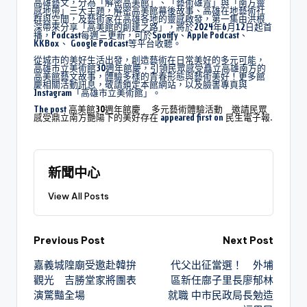
高雄藝文，分為「解密高美館」、「藝術雄青」與「南方靈
感地帶」三大主題，解密高美館幕後故事、高雄在地藝術社
群與空間，及藝術家在高雄各地的靈感啟發，第一集由洪根
深帶來分享「高美館的創建之路」，將於2024年6月12日起首
播，Podcast每週三更新，可於Spotify、Apple Podcast、
KKBox、 Google Podcast等平台收聽。
從城市的美好生活出發，創造藝術在日常美好的多元可能，
高雄市立美術館30週年館慶，引領民眾感受矗立高雄南方的
高美館藝文故事，體驗多樣的青春形態與藝術美好！更多館
慶相關活動訊息，敬請鎖定本館網站，以及臉書專頁與
Instagram「高雄市立美術館」。
The post
高美館30週年館慶 多元藝術體驗活動 邀請民眾
感受鼎立南方艷陽下的美好存在
appeared first on
民生電子報
.
新聞中心
View All Posts
Previous Post
Next Post
嘉義城隍廟受邀赴韓拚
代父出征當選！ 外埔
觀光 吉勝堂家將團表
區新任廍子里長廖郁林
演驚豔全場
就職 中市民政局長勉造