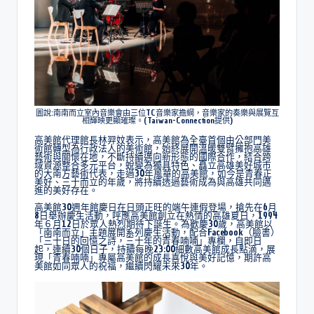
圖說:南南而立室內音樂會由三位TC音樂家擔綱，音樂家的奏樂與展覽互
相輝映更顯璀璨。(Taiwan-Connection提供)
高美館代理館長林羿妏表示，高美館為全臺首個由公部門美
術館轉型為行政法人的美術館，始終展開溫暖雙臂擁抱高雄
藝術與關懷在地，不斷持續邁向新形態的國際合作，結合跨
域資源整合多元平台，蛻變為獨具特色、矗立高雄美好城市
的大南方藝術代表，走過30年風華的高美館，如今是青春正
美好、三十而立的年歲，將持續透過藝術成為與高雄共同邁
進的美好存在。
高美館30週年館慶日在日頭正旺的端午連假登場，搶先在6月
8日舉辦慶生活動，呼應高美館創立在熱情的高雄夏日，1994
年６月12日於眾人熱烈期待下誕生。為歡慶30歲，高美館以
「南南而立」主題展開系列慶生活動，配合Facebook（臉書）
「三十日的回憶之詩，三十年的青春喃喃」專欄，自即日
起，
連續30個日子，持續每晚23:00細數高美館成長點滴，展
現「青春喃喃」專屬高美館的成長喜悅與美好記憶，期許高
美館如同眾人的祝福，繼續閃耀未來30年。