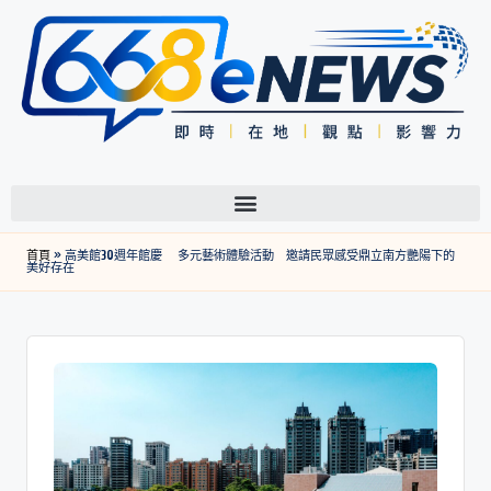
首頁
»
高美館30週年館慶 多元藝術體驗活動 邀請民眾感受鼎立南方艷陽下的
美好存在