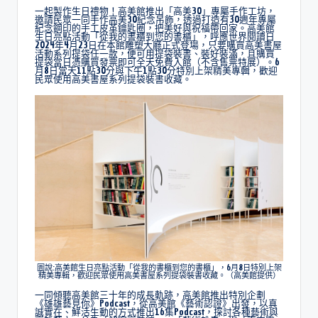
一起製作生日禮物！高美館推出「高美30」專屬手作工坊，
邀請民眾一同手作高美30紀念吊飾，透過打造有30週年專屬
紀念鋼印的手工皮革鑰匙圈，把美好與祝福帶回家。高美館
生日亮點活動「從我的書櫃到您的書櫃」，呼應世界閱讀日
2024年4月23日在本館雕塑大廳正式登場，只要購買高美書屋
活動系列提袋任一款，便可用提袋裝書、裝好裝滿，且購買
提袋當日憑購買發票即可全天免費入館（不含售票特展）。6
月8日當天11點30分與下午1點30分特別上架精美專輯，歡迎
民眾使用高美書屋系列提袋裝書收藏。
圖說:高美館生日亮點活動「從我的書櫃到您的書櫃」，6月8日特別上架
精美專輯，歡迎民眾使用高美書屋系列提袋裝書收藏。（高美館提供）
一同傾聽高美館三十年的成長軌跡，高美館推出特別企劃
《雄雄藝見你》Podcast，從高美館《藝術認證》出發，以真
誠實在、鮮活生動的方式推出16集Podcast，探討各種藝術與