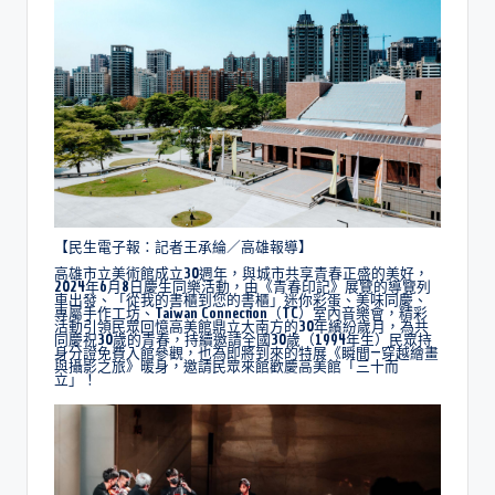
【民生電子報：記者王承綸／高雄報導】
高雄市立美術館成立30週年，與城市共享青春正盛的美好，
2024年6月8日慶生同樂活動，由《青春印記》展覽的導覽列
車出發、「從我的書櫃到您的書櫃」迷你彩蛋、美味同慶、
專屬手作工坊、
Taiwan Connection（TC）
室內音樂會，精彩
活動引領民眾回憶高美館鼎立大南方的30年繽紛歲月，為共
同慶祝30歲的青春，
持續邀請全國30歲（1994年生）民眾持
身分證免費入館參觀
，
也為即將到來的特展《瞬間—穿越繪畫
與攝影之旅》暖身，邀請民眾來館歡慶高美館「三十而
立」！