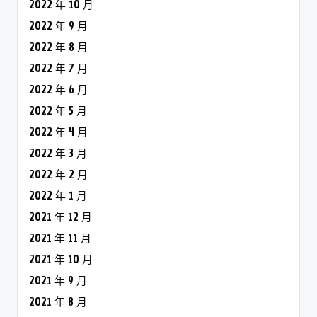
2022 年 10 月
2022 年 9 月
2022 年 8 月
2022 年 7 月
2022 年 6 月
2022 年 5 月
2022 年 4 月
2022 年 3 月
2022 年 2 月
2022 年 1 月
2021 年 12 月
2021 年 11 月
2021 年 10 月
2021 年 9 月
2021 年 8 月