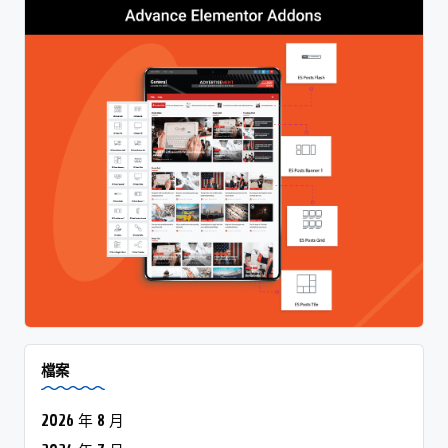
檔案
2026 年 8 月