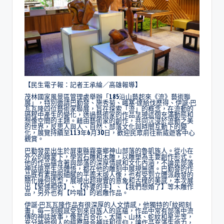
【民生電子報：記者王承綸／高雄報導】
茂林國家風景區管理處舉辦「185沿山藝起來《流》藝術聯
展」，特別邀請巴勤發、施秀菊、峨塞·達給伐歷得、伊誕·巴
瓦瓦隆四位藝術家聯展，旨在探索「流」的概念，在流動的
過程中產生的變化，透過藝術家的作品呈現這個充滿動態和
想像空間的主題。藉由藝術家的創作，共同沉浸於流動之美
的世界，反思人與人、自然、部落文化與時間互動下的變
化，展覽持續至113年6月30日，歡迎民眾前往新威遊客中心
觀賞。
巴勤發是出生於屏東縣霧臺鄉神山部落的魯凱族人。從小在
外公的啟蒙下，學習石雕和木雕，以雕塑為主要創作形式。
他的作品蘊含著與部落的深厚情感和文化內涵，不論是部落
神話還是生活體悟，都在他的雕刻中展現無遺。巴勤發的作
品既有素描般細膩的平面木版人像，也有受到立體派啟發的
簡化幾何造型，展現出超現實的意象和古樸的美感，本次展
出【緊偎相依】、【外婆的手】、【我們想婚了】等木雕作
品，另外也有【吟唱】的岩雕作品。
伊誕·巴瓦瓦隆作品有很深厚的人文情感，他獨特的｢紋砌刻
畫」每一刻痕感受到來自族人的底蘊，作品中常有部落中流
傳的神話故事，像是百合花、太陽、山林、蛇紋和星光等，
充分將他個人的經歷融合神話和信仰，讓作品充滿生命力，