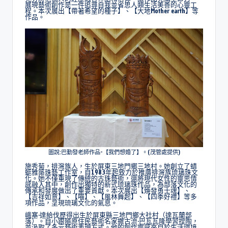
展現藝術創作是一件追尋自我並省思人類生活美善的心靈工
程。本次展出【帶著希望的種子】、【大地Mother earth】等
作品。
圖說:巴勤發老師作品-【我們想婚了】。(茂管處提供)
施秀菊，排灣族人，生於屏東三地門鄉三地村。她創立了蜻
蜓雅築珠藝工作室，自1983年起致力於推廣排灣族琉璃珠文
化。她不僅重現了傳統的古珠藝術，還將現代女性的靈思情
感融入其中，創作出獨特的新式琉璃珠作品，為部落文化的
傳承和發展做出了重要貢獻。本次展出【煥發勇士魂】、
【吉祥如意】、【喵】、【風林舞起】、【四季好禮】等多
項作品，呈現琉璃文化的氣息。
峨塞·達給伐歷得出生於屏東縣三地門鄉大社村（達瓦蘭部
落）。自小跟隨原住民藝術名家撒古流·巴瓦瓦隆學習捏陶，
並汲取了多元藝術表現方式。他的創作靈感來自於生活環境