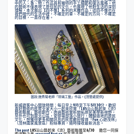
中的人、事、物，作品具有獨特的手工細節和復古風格。他
的藝術不僅表現了原住民的文化，也展現了他對生活的深刻
理解，本次展出【四不像】系列的木雕作品，這四不像也在
我們現代的生活中裡，不確定的車、不確定的方向、不確定
的目標，一直存在著。
圖說:施秀菊老師「琉璃工藝」作品。(茂管處提供)
新威遊客中心開放時間：每日早上9時至下午5時30分，歡迎
喜好藝術的民眾全家大小一起來欣賞「185沿山藝起來《流》
藝術聯展」藝術創作，透過藝術賞析開拓原民美學新視野，
另外也可到屏北山區，安排場部落小旅行，體驗道地的原民
文化，想獲得更多相關訊息的民眾歡迎搜尋「Fun 心遊茂林」
（茂林國家風景區）粉絲專頁，隨時接收最新消息。
The post
185沿山藝起來《流》藝術聯展至6/30 邀您一同探
索流動之美
appeared first on
民生電子報
.