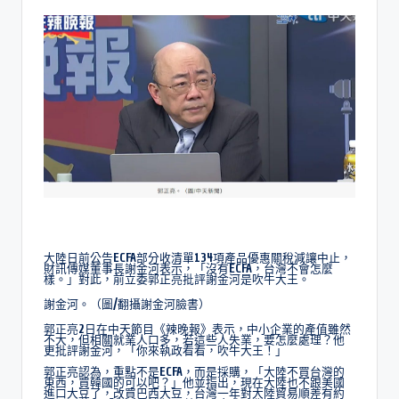
大陸日前公告ECFA部分收清單134項產品優惠關稅減讓中止，
財訊傳媒董事長謝金河表示，「沒有ECFA，台灣不會怎麼
樣。」對此，前立委郭正亮批評謝金河是吹牛大王。
謝金河。（圖/翻攝謝金河臉書）
郭正亮2日在中天節目《辣晚報》表示，中小企業的產值雖然
不大，但相關就業人口多，若這些人失業，要怎麼處理？他
更批評謝金河，「你來執政看看，吹牛大王！」
郭正亮認為，重點不是ECFA，而是採購，「大陸不買台灣的
東西，買韓國的可以吧？」他並指出，現在大陸也不跟美國
進口大豆了，改買巴西大豆，台灣一年對大陸貿易順差有約