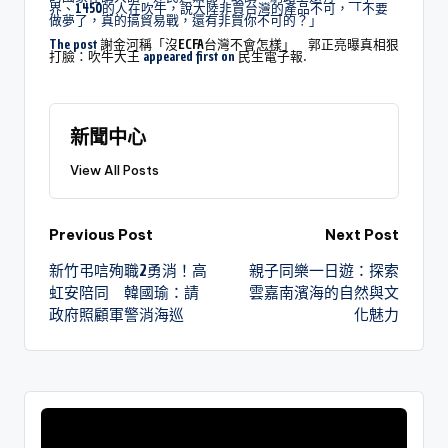
界、1450的人在吹牛，說大陸非買台灣的產品不可，「不要
做夢了，真的搞貿易戰，還有非買你不可的？」
The post
謝金河稱「沒ECFA台灣不會怎樣」 郭正亮曝真相狠
打臉：吹牛大王
appeared first on
民生電子報
.
新聞中心
View All Posts
Previous Post
Next Post
新竹弔唁殉職2勇消！高
親子同樂一日遊：探索
虹安陪同 韓國瑜：請
雲嘉南濱海的自然與文
政府照顧軍警消海巡
化魅力