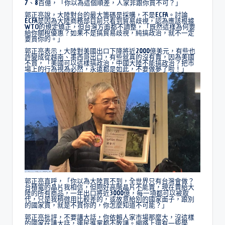
7、8百億，「你以為這個順差，人家非跟你買不可？」
郭正亮說，大陸對台的最大籌碼是採購，不是ECFA。討論
ECFA是因為大陸商務部目前只看到貿易歧視，認為應該根據
WTO的規定矯正，但台灣方面都不調整，「既然這樣為何要
給你關稅優惠？如果不是搞貿易歧視，純搞政治，就不一定
要買你的。」
郭正亮表示，大陸對美國出口下降將近2000億美元，有些也
許變成從越南、墨西哥出口，有些就真的沒有賣，因為美國
不買，「美國可以這樣搞政治，中國大陸不能搞政治？把市
場上的行為視為必然，永遠都是如此，不要做夢了啦！」
郭正亮直呼，「你以為大陸買不到，全世界只有台灣會做？
台積電的晶片我相信，但剛好高階晶片不能賣，現在賣給大
陸的所有商品，一年出口將近3000億，每一項都可以被取
代，只是我稍微用比較差的，或故意給別的國家面子，跟別
的國家買，就是不買你的，你怎麼知道不可能？」
郭正亮批評，不要講大話，你依賴人家市場那麼大，沒這樣
的國家在講大話，連民進黨都不敢講。網路上還有一些學