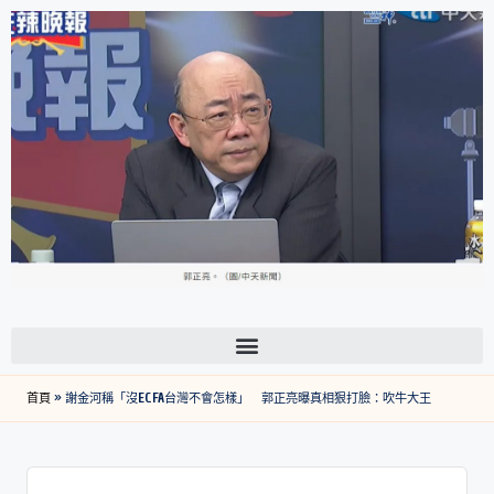
首頁
»
謝金河稱「沒ECFA台灣不會怎樣」 郭正亮曝真相狠打臉：吹牛大王