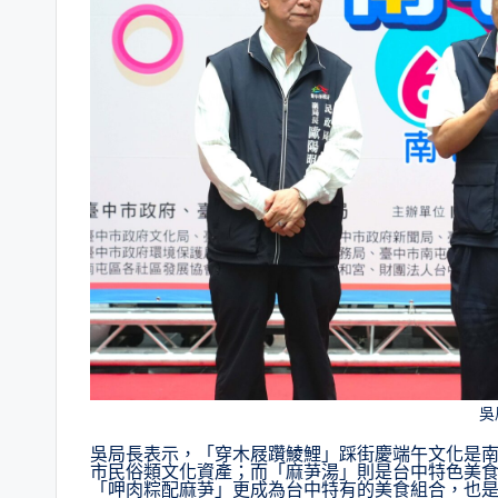
吳
吳局長表示，「穿木屐躦鯪鯉」踩街慶端午文化是
市民俗類文化資產；而「麻芛湯」則是台中特色美
「呷肉粽配麻芛」更成為台中特有的美食組合，也