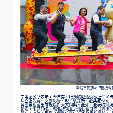
歡迎市民朋友把握機會
南屯區公所表示，今年穿木屐躦鯪鯉活動從上午10
味立蛋競賽、文創彩繪、親子裝踩街、歡樂氣球秀、
黃國榮也會出席現場與大家同樂。此外，此次特別規劃
報名，限額50名，報名成功且於活動當日完成踩街
童）。此外，現場文創攤位提供3款DIY手作體驗，