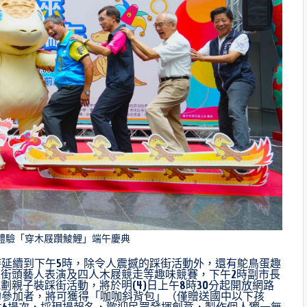
體驗「穿木屐躦鯪鯉」端午慶典
時延續到下午5時，除令人震撼的踩街活動外，還有鴕鳥蛋趣
街頭藝人表演及四人木屐競走等趣味競賽，下午2時副市長
親子裝踩街活動，將於明(4)日上午8時30分起開放網路
的參加者，將可獲得「咖咖斜背包」（僅贈送國中以下孩
共6場次，採現場報名，歡迎民眾發揮創意，製作個人獨一無