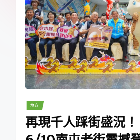
地方
再現千人踩街盛況！
6/10南屯老街震撼