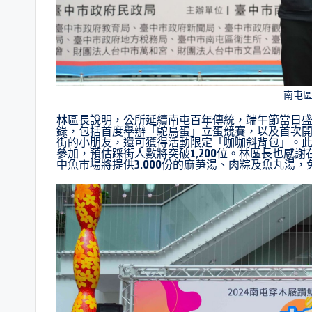
南屯
林區長說明，公所延續南屯百年傳統，端午節當日
錄，包括首度舉辦「鴕鳥蛋」立蛋競賽，以及首次開
街的小朋友，還可獲得活動限定「咖咖斜背包」。此
參加，預估踩街人數將突破1,200位。林區長也感
中魚市場將提供3,000份的麻芛湯、肉粽及魚丸湯