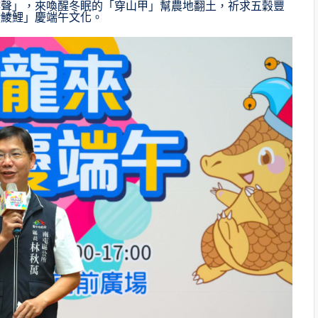
喀聲」，來喚醒冬眠的「穿山甲」幫農地翻土，祈求五穀豐
躦鯪鯉」慶端午文化。