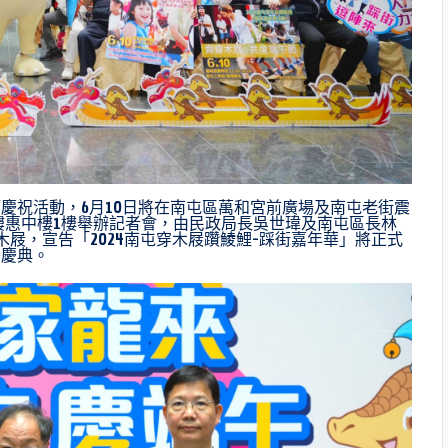
慶祝活動，6月10日將在南屯區萬和宮前廣場及南屯老街震
樓惠中樓1樓舉辦記者會，由民政局長吳世瑋及南屯區長林
屐，宣告「2024南屯穿木屐躦鯪鯉-踩街嘉年華」將正式
午慶典。