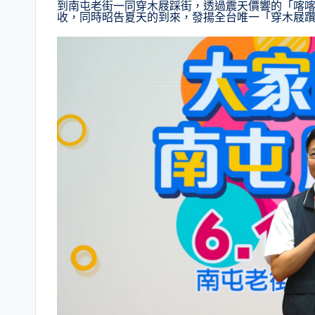
到南屯老街一同穿木屐踩街，透過震天價響的「喀
收，同時昭告夏天的到來，發揚全台唯一「穿木屐