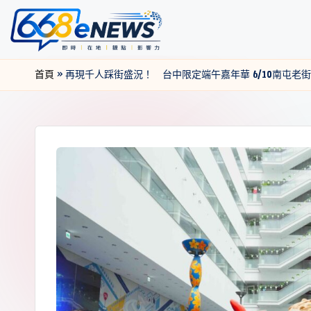
首頁
»
再現千人踩街盛況！ 台中限定端午嘉年華 6/10南屯老