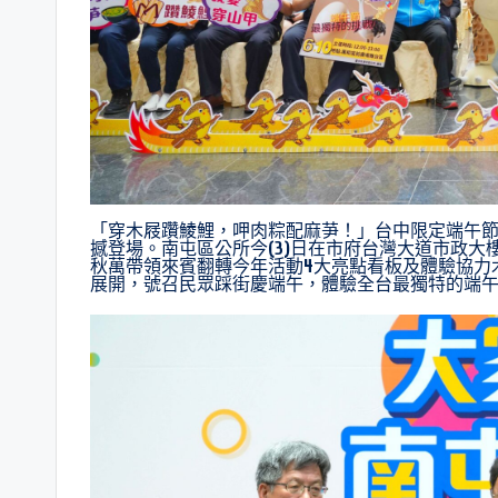
「穿木屐躦鯪鯉，呷肉粽配麻芛！」台中限定端午節
撼登場。南屯區公所今(3)日在市府台灣大道市政大
秋萬帶領來賓翻轉今年活動4大亮點看板及體驗協力木
展開，號召民眾踩街慶端午，體驗全台最獨特的端