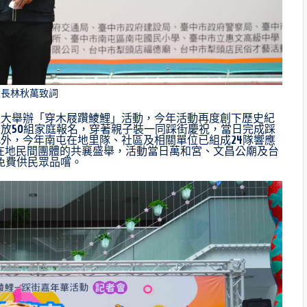
區長林秋萬致詞
盛大舉辦「穿木屐躦鯪鯉」活動，今年活動再度創下歷史紀
放50組家庭報名，穿著親子裝一同踩街慶祝，當日完成踩
外，今年南屯在地里隊、社區及相關單位已組成24隊響應
謝在地民間團體的共襄盛舉，活動當日萬和宮、文昌公廟及台
，免費供民眾品嚐。