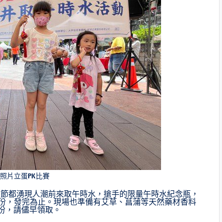
照片立蛋PK比賽
午節都湧現人潮前來取午時水，搶手的限量午時水紀念瓶，
0份，發完為止。現場也準備有艾草、菖蒲等天然藥材香料
0份，請儘早領取。