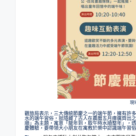
現
觀旅局表示，三大傳統節慶之一的端午節，擁有許
水的端午習俗，就隱藏了古人在農曆五月瘴癘齊出
順」為主題，寓意「龍年到，取午時水順整年」，
慶體驗，要帶領大小朋友在寓教於樂中認識端午習