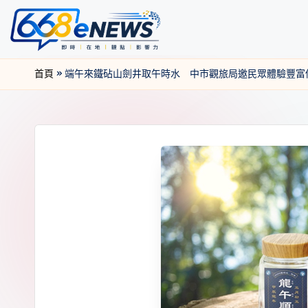
首頁
»
端午來鐵砧山劍井取午時水 中市觀旅局邀民眾體驗豐富