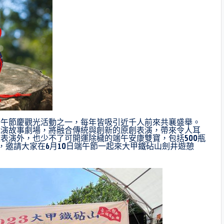
端午節慶觀光活動之一，每年皆吸引近千人前來共襄盛舉。
說演故事劇場，將融合傳統與創新的原創表演，帶來令人耳
表演外，也少不了可開運除穢的端午安康雙寶，包括500瓶
，邀請大家在6月10日端午節一起來大甲鐵砧山劍井遊憩