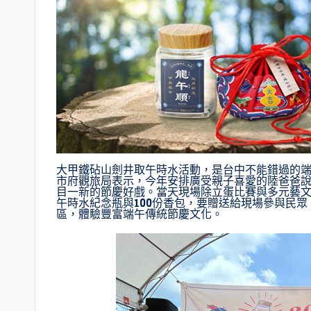
大甲鐵砧山劍井取午時水活動，是台中不能錯過的
市府觀旅局表示，今年安排廣受親子喜愛的陸爸爸
目一新的節慶好戲。當天現場除立蛋比賽與多元藝文
午時水紀念瓶與100份香包，要贈送給現場參與民眾
區，體驗豐富端午傳統節慶文化。