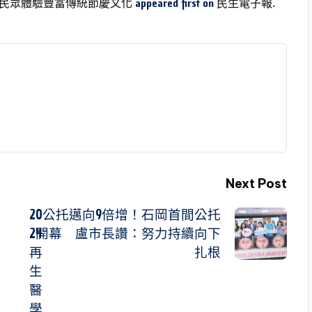
民眾體驗豐富傳統節慶文化
appeared first on
民生電子報
.
Next Post
20
公托邁向9倍增！石岡首間公托
24
開幕 盧市長讚：努力持續向下
再
扎根
生
醫
學