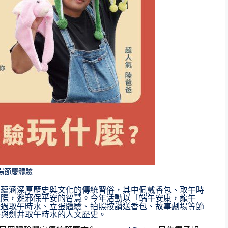
場節慶體驗
多蘊涵深厚歷史與文化的傳統習俗，其中佩戴香包、取午時
之際，避邪保平安的智慧。今年活動以「端午安康，龍午
透過取午時水、立蛋體驗、拍照按讚送香包、故事劇場等節
俗與劍井取午時水的人文歷史。