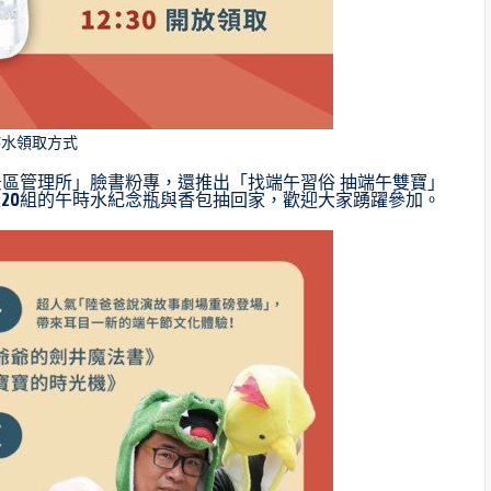
時水領取方式
景區管理所」臉書粉專，還推出「找端午習俗 抽端午雙寶」
20組的午時水紀念瓶與香包抽回家，歡迎大家踴躍參加。