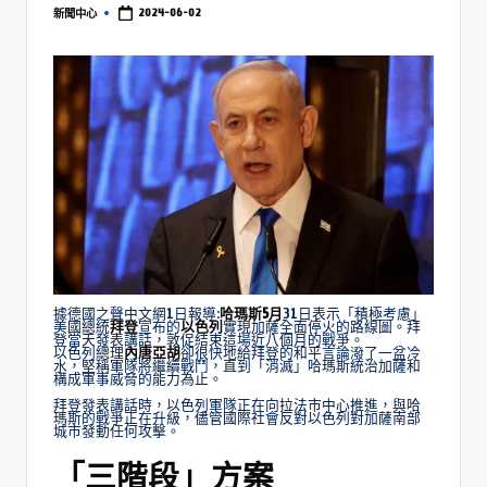
2024-06-02
新聞中心
據德國之聲中文網1日報導:
哈瑪斯5月
31日表示「積極考慮」
美國總統
拜登
宣布的
以色列
實現加薩全面停火的路線圖。拜
登當天發表講話，敦促結束這場近八個月的戰爭。
以色列總理
內唐亞胡
卻很快地給拜登的和平言論潑了一盆冷
水，堅稱軍隊將繼續戰鬥，直到「消滅」哈瑪斯統治加薩和
構成軍事威脅的能力為止。
拜登發表講話時，以色列軍隊正在向拉法市中心推進，與哈
瑪斯的戰爭正在升級，儘管國際社會反對以色列對加薩南部
城市發動任何攻擊。
「三階段」方案