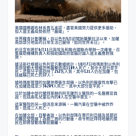
美國國務卿布林肯周五承認，盡管美國努力提供更多援助，
但人道主義局勢依然「嚴峻」。
世界糧食計劃署稱，自以色列5月初開始襲擊拉法以來，加薩
南部部分地區的日常生活已變得「如同世界末日」。
約旦宣布將於6月11日與埃及和聯合國聯合舉辦一次峰會，召
集援助機構負責人和捐助國政府首腦討論人道主義應對措
施。
據法新社根據以色列官方數據統計，10月7日哈瑪斯對以色列
南部發動大規模恐怖襲擊造成1189人死亡，其中大部分是平
民。武裝分子還劫持了252名人質，其中121人仍在加薩，包
括據稱已死亡的37人。
據哈瑪斯管理的加薩地帶衛生部稱，以色列的報復性攻擊已
在加薩造成至少36284人死亡，其中大部分是平民。
位於加薩中部代爾拜萊赫的阿克薩烈士醫院的一名醫務官員
說，包括兩名兒童在內的8人在空襲中喪生。
這家醫院的另一個消息來源稱，一輛汽車在空襲中被炸炸
毀，造成三人死亡。
在加薩北部，目擊者說，以色列部隊在賈巴利亞鎮及其鄰近
的難民營開展了為期三周的行動後，命令附近拜特哈嫩的居
民在即將發動攻擊前撤離。