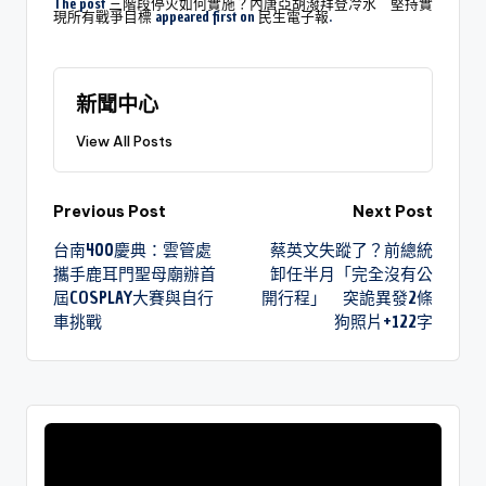
The post
三階段停火如何實施？內唐亞胡潑拜登冷水 堅持實
現所有戰爭目標
appeared first on
民生電子報
.
新聞中心
View All Posts
Previous Post
Next Post
台南400慶典：雲管處
蔡英文失蹤了？前總統
攜手鹿耳門聖母廟辦首
卸任半月「完全沒有公
屆COSPLAY大賽與自行
開行程」 突詭異發2條
車挑戰
狗照片+122字