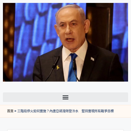
首頁
»
三階段停火如何實施？內唐亞胡潑拜登冷水 堅持實現所有戰爭目標