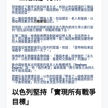
拜登概述了戰爭可能的結束方式，他說以色列提議的三階段
方案將從為期六周的第一階段開始，以色列軍隊將撤出加薩
所有居民區。
這一階段哈瑪斯將「釋放人質，包括婦女、老人和傷員，以
換取釋放數百名
巴勒斯坦
囚犯」。
拜登說，以色列和巴勒斯坦將在這六周內就持久停火進行談
判–但在談判進行期間，停戰將持續下去。
在第二階段，哈瑪斯將釋放剩餘被扣押人員，包括男性士
兵，而以軍將全部撤出加薩地帶。第三階段將開啟加薩地帶
的大規模重建計劃等。
拜登敦促哈瑪斯接受以色列的提議。他說：「是時候結束這
場戰爭，開始新的一天了。」
哈瑪斯周五晚間發表聲明稱，「積極考慮」拜登關於「永久
停火、以色列軍隊撤出加薩、重建和交換戰俘」的講話。
聯合國秘書長古特雷斯的發言人杜雅爾裡克（Stephane
Dujarric）說，他「強烈希望」最新進展「將引導各方為持久
和平達成協議」。
德國外長貝爾博克說，以色列的提議「帶來了一線希望和擺
脫戰爭僵局的可能途徑」，歐盟委員會主席范德賴恩則對以
「平衡和現實」的方式結束流血沖突表示歡迎。
以色列堅持「實現所有戰爭
目標」