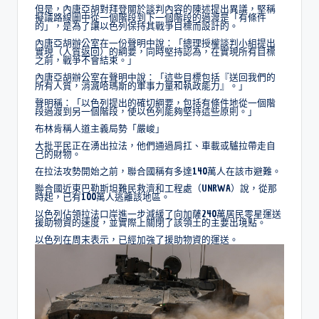
但是，內唐亞胡對拜登關於談判內容的陳述提出異議，堅稱
擬議路線圖中從一個階段到下一個階段的過渡是「有條件
的」，是為了讓以色列保持其戰爭目標而設計的。
內唐亞胡辦公室在一份聲明中說：「總理授權談判小組提出
實現（人質返回）的綱要，同時堅持認為，在實現所有目標
之前，戰爭不會結束。」
內唐亞胡辦公室在聲明中說：「這些目標包括『送回我們的
所有人質，消滅哈瑪斯的軍事力量和執政能力』。」
聲明稱：「以色列提出的確切綱要，包括有條件地從一個階
段過渡到另一個階段，使以色列能夠堅持這些原則。」
布林肯稱人道主義局勢「嚴峻」
大批平民正在湧出拉法，他們通過肩扛、車載或驢拉帶走自
己的財物。
在拉法攻勢開始之前，聯合國稱有多達140萬人在該市避難。
聯合國近東巴勒斯坦難民救濟和工程處（UNRWA）說，從那
時起，已有100萬人逃離該地區。
以色列佔領拉法口岸進一步減緩了向加薩240萬居民零星運送
援助物資的速度，並實際上關閉了該領土的主要出境點。
以色列在周末表示，已經加強了援助物資的運送。