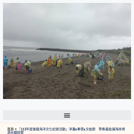
首頁
»
「113年度後龍海洋文化紀錄活動」淨灘x牽罟x文蛤節 聚集量能讓海岸資
源永續經營