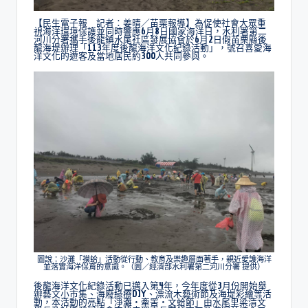
【民生電子報 記者：姜晴／苗栗報導】為促使社會大眾重
視海洋環境保護並同時響應6月8日國家海洋日，水利署第二
河川分署攜手後龍鎮水尾社區發展協會於6月2日假苗栗縣後
龍海堤辦理「113年度後龍海洋文化紀錄活動」，號召喜愛海
洋文化的遊客及當地居民約300人共同參與。
圖說：沙灘「摸蛤」活動從行動、教育及樂趣層面著手，親近愛護海洋
並落實海洋保育的意識。（圖／經濟部水利署第二河川分署 提供）
後龍海洋文化紀錄活動已邁入第4年，今年度從3月份開始舉
辦藝文小市集、海廢綠療DIY、漂流木藝術節及海堤彩繪等活
動，本活動的亮點「淨灘‧牽罟‧文蛤節」由水尾里梁清文