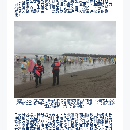
里長及社區發展協會方建忠理事長帶領志工及遊客並結合二
河分署同仁，從愛護海岸清理海廢的「淨灘」，再體驗人力
拖曳漁網的古老漁法「牽罟」以及沙灘「摸蛤」，從行動、
教育及樂趣層面著手，親近愛護海洋並落實海洋保育的意
識。
圖說：水尾里梁清文里長及社區發展協會方建忠理事長，帶領志工及遊
客並結合二河分署同仁，從愛護海岸清理海廢的「淨灘」。（圖／經濟
部水利署第二河川分署 提供）
二河分署楊人傑分署長表示，苗栗縣沿海因輸砂、臨海山丘
沖刷形成外海砂洲，加上季風帶起海浪波濤，使得當地成為
衝浪及遊憩的熱點，故海岸權責單位除了注意防洪禦潮機能
外，應定期進行海岸環境之維護，優化海洋環境品質。二河
分署近年亦於後龍海堤堤後坡種植防風林木，以減少水防道