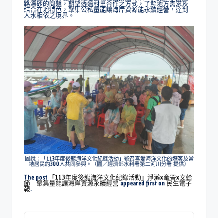
路漂砂的問題，期望透過村里合作之方式，了解地方需求及
結合在地特色，聚集公私量能讓海岸資源能永續經營，達到
人水相依之境界。
圖說：「113年度後龍海洋文化紀錄活動」號召喜愛海洋文化的遊客及當
地居民約300人共同參與。（圖／經濟部水利署第二河川分署 提供）
The post
「113年度後龍海洋文化紀錄活動」淨灘x牽罟x文蛤
節 聚集量能讓海岸資源永續經營
appeared first on
民生電子
報
.