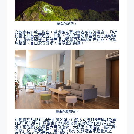
最美的星空。
交觀處長卜敏正指出，感謝觀光署規劃各項振興措施，「6月
住臺東抽萬元旅遊金」活動，提供遊臺東旅客最高可獲6萬6
千元旅遊獎勵金，還將抽出30張臺東永續旅宿住宿券、熱氣
球繫留、自由飛等獎項，增添旅遊樂趣。
臺東永續旅宿。
活動將於7月25日抽出中獎名單，中獎人可憑113年6月1起至
113年9月30日止於臺東在地消費發票或收據於10月5日前兌
獎。預估將成為臺東六月份旅遊一大誘因，再搭配「鐵花燈
之祭」及「最美星空」等活動，吸引更多遊客來趟臺東之