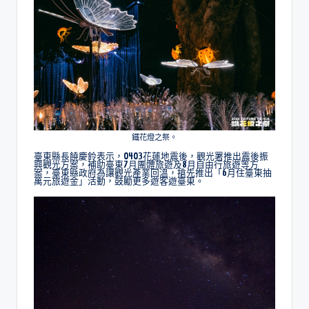
鐵花燈之祭。
臺東縣長饒慶鈴表示，0403花蓮地震後，觀光署推出震後振
興觀光方案，補助臺東7月團體旅遊及8月自由行旅遊等方
案，臺東縣政府為讓觀光產業回溫，搶先推出「6月住臺東抽
萬元旅遊金」活動，鼓勵更多遊客遊臺東。