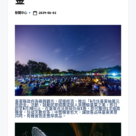
2024-06-02
新聞中心
臺東縣政府為振興觀光，提振經濟，推出「6月住臺東抽萬元
旅遊金」活動，鼓勵民眾組團或個人來體驗臺東之美。即日
起至6月30日止，在臺東合法旅宿住宿1晚，即可獲得1次抽獎
機會，住宿天數愈多，中獎機會愈大，讓旅客品味臺東美景
同時，有機會抱走豐厚獎品。