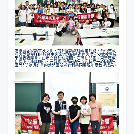
為推廣客家語言及文化，提升客語教師專業知能，台中市政
府客委會今(1)日於台中客家樂活園區辦理客語沉浸式教學成
果發表觀摩會，由市立新社幼兒園、石岡幼兒園、東勢區成
功國小、新成國小、石城國小附設幼兒園及私立一心園幼兒
園等6間參與計畫的幼兒園所老師們共同展現年度教學成果。