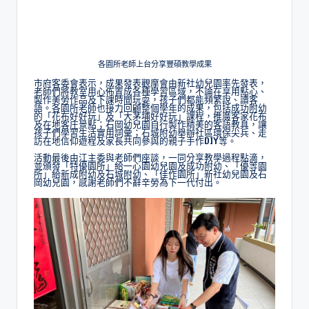
各園所老師上台分享豐碩教學成果
市府客委會表示，成果發表觀摩會由新社幼兒園率先發表，
老師們將教室用心佈置成各種學習區域，不論在享用點心、
製作美勞作品及下課時間玩耍，孩子們都能頻繁說、讀客
語。各園所老師也接力回顧整個學年的成果，包括成功附幼
的「花布好好玩」及「大茅埔好好玩」課程，推廣客家花布
及在地客庄景點；石岡幼兒園自行製作精美的客語教具，讓
孩子們學習生活實用詞彙；石城附幼舉辦社區環保尖兵、走
訪在地信仰遊程及家長共同參與的親子手作DIY等。
活動最後由江主委與老師們座談，一同分享教學過程點滴，
並頒發「特優園所」給一心園幼兒園及成功附幼、「優等園
所」給新成附幼及石城附幼、「佳作園所」新社幼兒園及石
岡幼兒園，感謝老師們不辭辛勞為下一代付出。