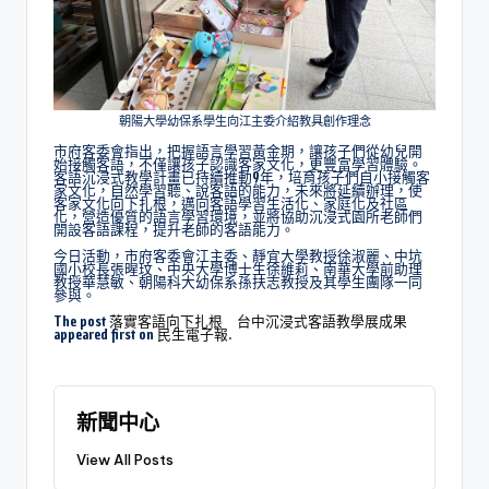
朝陽大學幼保系學生向江主委介紹教具創作理念
市府客委會指出，把握語言學習黃金期，讓孩子們從幼兒開
始接觸客語，不僅讓孩子認識客家文化，更豐富學習體驗。
客語沉浸式教學計畫已持續推動9年，培育孩子們自小接觸客
家文化，自然學習聽、說客語的能力，未來將延續辦理，使
客家文化向下扎根，邁向客語學習生活化、家庭化及社區
化，營造優質的語言學習環境，並將協助沉浸式園所老師們
開設客語課程，提升老師的客語能力。
今日活動，市府客委會江主委、靜宜大學教授徐淑麗、中坑
國小校長張暒玟、中央大學博士生徐維莉、南華大學前助理
教授華慧敏、朝陽科大幼保系孫扶志教授及其學生團隊一同
參與。
The post
落實客語向下扎根 台中沉浸式客語教學展成果
appeared first on
民生電子報
.
新聞中心
View All Posts