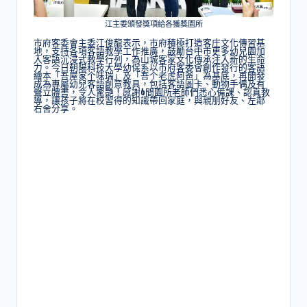
江主委頒發獎項給各獲獎園所
市府客委會主委江俊龍表示，市府積極打造客庄文化傳習基
地，支持各項客語教學工作推廣，鼓勵台中市更多幼兒園加
入客語沉浸式教學行列，為山城客家文化傳承注入新的生命
力。今日朝陽科技大學幼保系以市府客委會創作發行的客語
繪本「吾屋家个味瑞」及「吾个老虎阿爸」為基底，再開發
成為專屬幼兒客語創意教具，包括客語圖卡、動物手偶及有
聲立體書，令人驚艷！感謝6間園所老師們悉心備課、認真教
導，讓孩子將在校習得的知識帶回家庭，與親朋好友、左鄰
右舍分享。