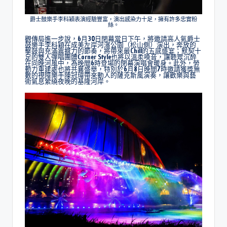
爵士鼓樂手李科穎表演經驗豐富，演出感染力十足，擁有許多忠實粉
絲。
觀傳局進一步說，6月30日閉幕當日下午，將邀請高人氣爵士
鼓樂手李科穎在成美左岸河濱公園（松山側）演出，奔放的
擊鼓與充滿震撼力的節奏，將帶來最Chill的五感盛宴；默契十
足的雙人彈唱團體Corner Style也將以溫柔嗓音，讓聽眾沉醉
在向晚河風中，為晚間6時登場的閉幕演唱會暖身。此外，勞
動力重建處也將共襄盛舉，特別於6月8日晚間7時邀請獲獎無
數的視障樂手陳冠瑋帶來動人的薩克斯風演奏，讓歡樂與藝
術氣息縈繞夜晚的基隆河岸。