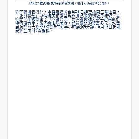
精彩水舞秀每晚7時到9時登場，每半小時展演5分鐘。
除了藝術表演外，水舞展演將自6月1日起更換第三輪曲目，
「龍飛雲翔」以傳統皮影戲呈現歡騰熱鬧的划龍舟樣貌，喜
迎端午佳節到來；「熊讚台北」由熊讚邀請大家一起來彩虹
橋河濱散步、饒河夜市吃美食，體驗臺北的豐富多元。水舞
展演於每天晚間7時到9時每半小時展演5分鐘，6月15日起則
安排全曲目6首輪播。