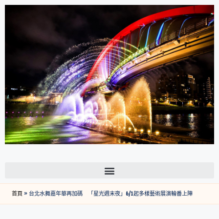
首頁
»
台北水舞嘉年華再加碼 「星光週末夜」6/1起多樣藝術展演輪番上陣