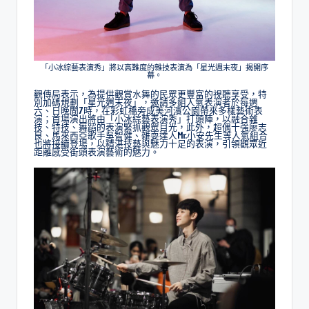
「小冰綜藝表演秀」將以高難度的雜技表演為「星光週末夜」揭開序
幕。
觀傳局表示，為提供觀賞水舞的民眾更豐富的視聽享受，特
別加碼規劃「星光週末夜」，邀請多組人氣表演者於每週
六、日晚間7時，在彩虹橋旁成美河濱公園帶來多樣藝術表
演；首場演出將由「小冰綜藝表演秀」打頭陣，以融合雜
技、特技、舞蹈的表演緊抓觀眾目光，此外，超偶十強廖志
良、馬來西亞歌手吳智健、雜耍達人Mr.小安先生等人氣組合
也將接續登場，以精湛技藝與魅力十足的表演，引領觀眾近
距離感受街頭表演藝術的魅力。