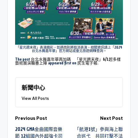
「星光週末夜」表演精彩，如遇雨則將取消表演，相關資訊請上「2024
台北水舞嘉年華」官方網站或臺北旅遊網FB查詢。
The post
台北水舞嘉年華再加碼 「星光週末夜」6/1起多樣
藝術展演輪番上陣
appeared first on
民生電子報
.
新聞中心
View All Posts
Previous Post
Next Post
2024 GMA金曲國際音樂
「航港1號」參與海上聯
節 12組國內外超強卡司
合巡弋 共同打擊不法