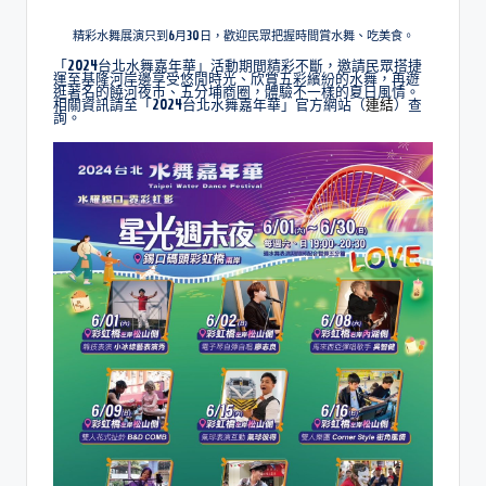
精彩水舞展演只到6月30日，歡迎民眾把握時間賞水舞、吃美食。
「2024台北水舞嘉年華」活動期間精彩不斷，邀請民眾搭捷
運至基隆河岸邊享受悠閒時光、欣賞五彩繽紛的水舞，再遊
逛著名的饒河夜市、五分埔商圈，體驗不一樣的夏日風情。
相關資訊請至「2024台北水舞嘉年華」官方網站（
連結
）查
詢。