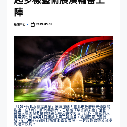
陣
2024-05-31
新聞中心
「2024台北水舞嘉年華」展演加碼！臺北市政府觀光傳播局
指出，自6月1日起於每週六、日舉辦「星光週末夜」活動，
邀請人氣表演者帶來精彩音樂及雜技表演；此外，重頭戲水
舞展演也將自6月1日起換上第三輪曲目，歡迎民眾把握機
會，6月30日前到彩虹橋賞水舞看表演，一起度過歡樂又浪漫
的週末夜晚。