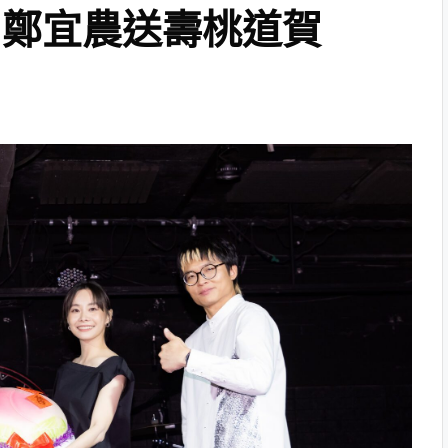
 鄭宜農送壽桃道賀