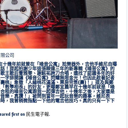
限公司
在十幾年前就曾在「噪音公寓」尬樂器外，吉他手維尼自曝
佳話！提起拍謝少年這張睽違三年的新專輯《噪音公寓》的
曲歌王歌后曹雅雯、謝銘祐跨刀合唱，還找了認識多年的好
單一字排開讓《噪音公寓》閃耀無限金光！也因此趁著記者
壽桃」象徵「人緣桃花滿滿、票房完售(壽)！」提及與鄭
上「教學相長」的好友，更曝鄭宜農早在十幾年前就是「噪
人合租的噪音公寓跟我一起彈吉他，十幾年之後，大家還是
的音樂，真讚！」被問到當年一起玩音樂的趣事，維尼表
團時，我曾稍微指點一下他的電吉他技巧。真的只有一下下
ared first on
民生電子報
.