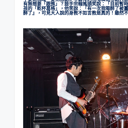
有無想要「跟進」？鼓手宗翰搖頭笑說：「目前暫
孩的「乾杯葛格」，他笑說：「有一次我喝醉了被薑
醉了』，可見大人說的身教不如言教是真的！雖然