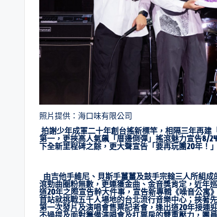
照片提供：海口味有限公司
拍謝少年成軍二十年創台搖新標竿，相隔三年再建「
第一，更挾高人氣飆「厝邊倒彈」搖滾魅力宣告8/
下全新里程碑之餘，更大聲宣告「要再玩團20年！
由吉他手維尼、貝斯手薑薑及鼓手宗翰三人所組成
滾勁曲圈粉無數，更連獲金曲、金音獎肯定，近年
道20年之際宣告幹大件事，宣告新專輯《噪音公寓》
首站就挑戰五千人場地的台北流行音樂中心；挾著先前專
第一次發片及演唱會售票記者會，逢出道20年接連
不過提及面對籌備演唱會及扛票房的雙重壓力，團