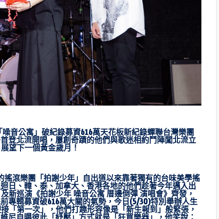
噪音公寓」破紀錄募資616萬天花板新紀錄蟬聯台灣樂團
24首登北流開唱，屢創奇蹟的他們與歌迷相約鬥陣闖北流立
」展望下一個黃金歲月！
的搖滾樂團「拍謝少年」自出道以來靠著獨有的台味美學搖
巡迴日、韓、泰、加拿大、香港各地的他們趁著今年邁入出
及新巡演《拍謝少年 噪音公寓 厝邊倒彈 演唱會》齊發，
輯募資破616萬大關的氣勢，今日(5/30)特別舉辦人生
迎接「第一次」，他們打趣形容像是「新生報到」般緊張，
員維尼自曝彼此「紓壓」方式就是「狂買樂器」，他笑說：