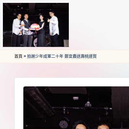
首頁
»
拍謝少年成軍二十年 鄭宜農送壽桃道賀