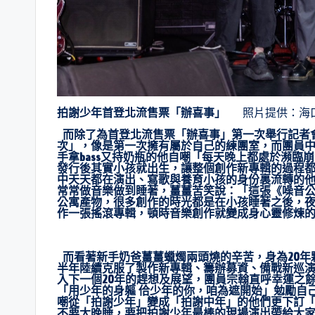
拍謝少年首登北流售票「辦喜事」
照片提供：海口
而除了為首登北流售票「辦喜事」第一次舉行記者
次」，像是第一次擁有屬於自己的練團室，而團員
手拿bass又持奶瓶的他自嘲「每天晚上都處於瀕
發行後其實小孩就出生，讓整個創作新專輯的過程
中天天都在演出、寫歌與養育小孩的身份裏流轉的
常常做音樂做到睡著，薑薑苦笑說：「這張《噪音
公寓產物，很多創作的時光都是在小孩睡著之後，
作一張搖滾專輯，頓時音樂創作就變成身心靈修煉
而看著新手奶爸薑薑蠟燭兩頭燒的辛苦，身為20年夥伴
半年陸續克服了製作新專輯、籌辦募資、備戰新巡演
入下一個20年的趕想及展望，團員宗翰直呼幸運之
「用少年的身軀 佮少年的你，咱為遮開始」勉勵自
嘲從「拍謝少年」變成「拍謝中年」的他們更下訂「
不要太晚睡，要把拍謝少年最棒的現場演出帶給大