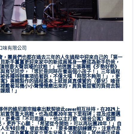
味有限公司
會，團員們也都在過去三年的人生過程中迎來自己的「第一
中貝斯手薑薑更迎來家中的新成員搖身一變成為新手奶爸，
臨崩潰想要大聲哀嚎的狀態！」他透露上張專輯《歹勢好勢》
都與育兒同步，「等於是同時在養兩個小孩子！」三年過程
他被各種待辦事項追著跑，不僅大嘆「時間不夠用！」，更
公寓》專輯製作的過程基本上就是貨真價實的（嬰兒）噪音
夜裡戴著耳機小小聲慢慢磨出來的，肩負著甜蜜的負荷去製
的課題！」
的維尼跟宗翰拿出默契彼此cover相互扶持，在2024上
前置等重大挑戰，也為成團20年寫下里程碑；提及成團邁
餘，更覺得「不可思議」，他以主打歌〈噪音公寓〉歌詞
己，更許下心願：「希望從今開始，可以再玩團20年！」自
人生40目標」彼此勉勵，「要多運動訓練體力，注意作息
家。」提及薑薑成家立業生兒進入下個階段，其他兩位成員