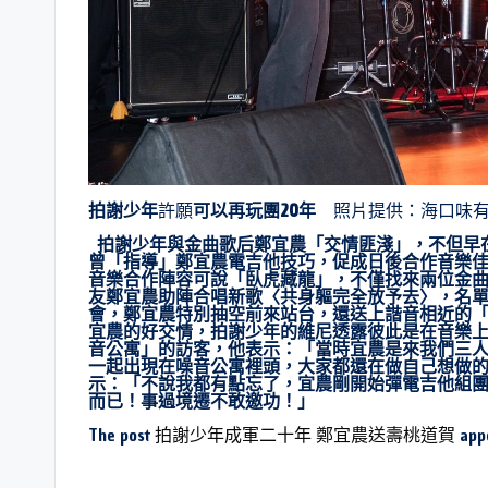
拍謝少年
許願
可以再玩團20年
照片提供：海口味有
拍謝少年與金曲歌后鄭宜農「交情匪淺」，不但早
曾「指導」鄭宜農電吉他技巧，促成日後合作音樂
音樂合作陣容可說「臥虎藏龍」，不僅找來兩位金
友鄭宜農助陣合唱新歌〈共身軀完全放予去〉，名
會，鄭宜農特別抽空前來站台，還送上諧音相近的「
宜農的好交情，拍謝少年的維尼透露彼此是在音樂
音公寓」的訪客，他表示：「當時宜農是來我們三
一起出現在噪音公寓裡頭，大家都還在做自己想做
示：「不說我都有點忘了，宜農剛開始彈電吉他組
而已！事過境遷不敢邀功！」
The post
拍謝少年成軍二十年 鄭宜農送壽桃道賀
appe