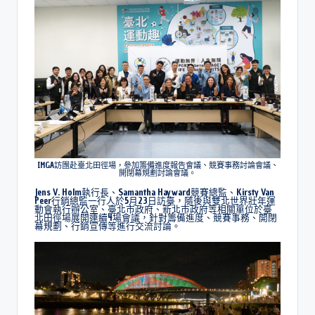
IMGA訪團赴臺北田徑場，參加籌備進度報告會議、競賽事務討論會議、
開閉幕規劃討論會議。
Jens V. Holm執行長、Samantha Hayward競賽總監、Kirsty Van
Peer行銷總監一行人於5月23日訪臺，隨後與雙北世界壯年運
動會執行辦公室、臺北市政府、新北市政府等相關單位於臺
北田徑場展開連續4場會議，針對籌備進度、競賽事務、開閉
幕規劃、行銷宣傳等進行交流討論。