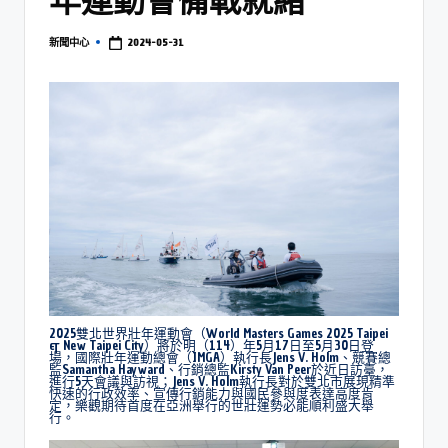
2024-05-31
新聞中心
2025雙北世界壯年運動會（World Masters Games 2025 Taipei
& New Taipei City）將於明（114）年5月17日至5月30日登
場，國際壯年運動總會（IMGA）執行長Jens V. Holm、競賽總
監Samantha Hayward、行銷總監Kirsty Van Peer於近日訪臺，
進行5天會議與訪視；Jens V. Holm執行長對於雙北市展現精準
快速的行政效率、宣傳行銷能力與國民參與度表達高度肯
定，樂觀期待首度在亞洲舉行的世壯運勢必能順利盛大舉
行。