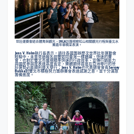
世壯運賽會結合體育與觀光，IMGA訪團視察松山相關觀光行程與臺北水
舞嘉年華精采表演。
Jens V. Holm執行長表示，過往各國籌辦歷次世界壯年運動會
經驗中，未曾見過報名迴響如同臺灣一樣踴躍、快速的賽
會，也對於雙北市展現精準快速的行政效率、宣傳行銷能力
與國民參與度表達高度肯定，樂觀期待首度在亞洲舉行的世
壯運勢必能順利盛大舉行；Jens V. Holm也代表總會會長Sergey
Bubka對雙北市積極努力籌辦賽會表達感謝之意，並十分滿意
籌備進度。