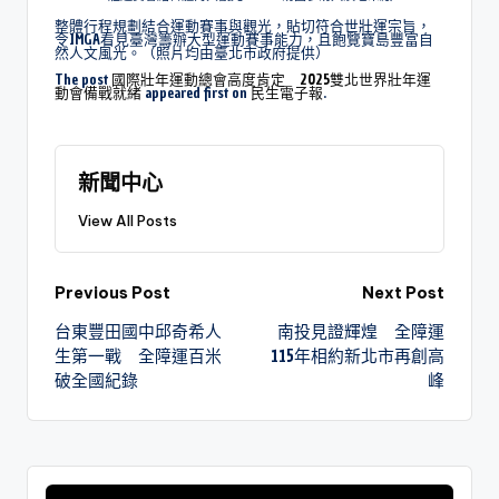
整體行程規劃結合運動賽事與觀光，貼切符合世壯運宗旨，
令IMGA看見臺灣籌辦大型運動賽事能力，且飽覽寶島豐富自
然人文風光。（照片均由臺北市政府提供）
The post
國際壯年運動總會高度肯定 2025雙北世界壯年運
動會備戰就緒
appeared first on
民生電子報
.
新聞中心
View All Posts
Previous Post
Next Post
台東豐田國中邱奇希人
南投見證輝煌 全障運
生第一戰 全障運百米
115年相約新北市再創高
破全國紀錄
峰