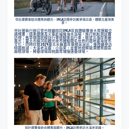
世壯運賽會結合體育與觀光，IMGA訪團參訪舊草嶺古道，體驗北臺灣美
景。
世壯運執行辦公室也陸續陪同IMGA官員體驗賽會大眾運輸交
通規畫，搭乘捷運及火車赴福隆海水浴場，進行帆船測試賽
訪視；舊草嶺環狀線自行車道騎乘自行車，眺望北海岸美麗
風光；臺北市饒河街觀光夜市體驗聞名世界的道地臺灣夜市
文化，同時欣賞2024臺北水舞嘉年華精采演出；後陸續參訪
桃園慈湖、大溪老茶廠、小烏來，並實地視察龍潭體育園區
曲棍球場、棒壘球場與桃園青埔慢速壘球場。
世壯運賽會結合體育與觀光，IMGA訪團參訪大溪老茶廠。