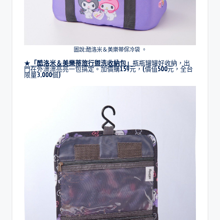
圖說:酷洛米＆美樂蒂保冷袋 。
★
「
酷洛米＆美樂蒂旅行盥洗收納包
」
瓶瓶罐罐好收納，出
門在外漂漂亮亮一包搞定。加價購159元，(價值500元，全台
限量3,000個)