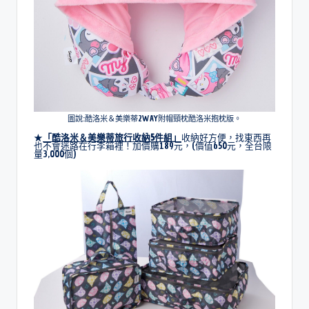
圖說:酷洛米＆美樂蒂2WAY附帽頸枕酷洛米抱枕版。
★
「
酷洛米＆美樂蒂旅行收納5件組
」
收納好方便，找東西再
也不會迷路在行李箱裡！加價購189元，(價值650元，全台限
量3,000個)