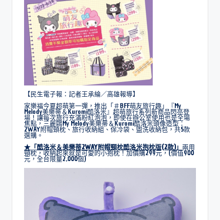
【民生電子報：記者王承綸／高雄報導】
家樂福今夏超萌第一彈，推出「＃BFF萌友旅行趣」『My
Melody美樂蒂＆Kuromi酷洛米』超萌旅行系列新商品閃亮登
場！讓每次旅行充滿粉紅泡泡，即使在辦公室使用也是全場
焦點，三麗鷗My Melody美樂蒂＆Kuromi酷洛米頭像造型：
2WAY附帽頸枕、旅行收納組、保冷袋、盥洗收納包，共5款
選購。
★
「
酷洛米＆美樂蒂2WAY附帽頸枕酷洛米抱枕版(2
款
)
」
兩用
頸枕，收納起來就是可愛的小抱枕！加價購299元，(價值900
元，全台限量2,000個)