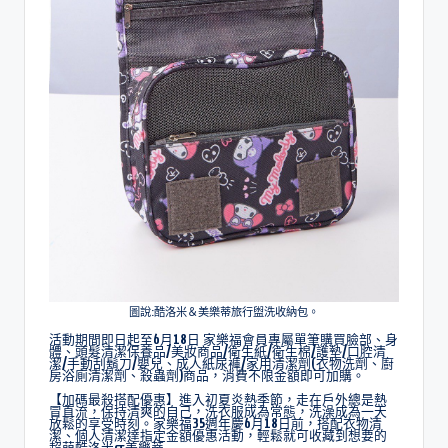
圖說:酷洛米＆美樂蒂旅行盥洗收納包。
活動期間即日起至6月18日 家樂福會員專屬單筆購買臉部、身
體、頭髮清潔保養品/美妝商品/衛生紙/衛生棉/護墊/口腔清
潔/手動刮鬍刀/嬰兒、成人紙尿褲/家用清潔劑(衣物洗劑、廚
房浴廁清潔劑、殺蟲劑)商品，消費不限金額即可加購。
【加碼最殺搭配優惠】進入初夏炎熱季節，走在戶外總是熱
冒直流，保持清爽的自己，洗衣服成為常態，洗澡成為一天
放鬆的享受時刻。家樂福35週年慶6月18日前，搭配衣物清
潔、個人清潔達指定金額優惠活動，輕鬆就可收藏到想要的
超萌酷洛米&美樂蒂