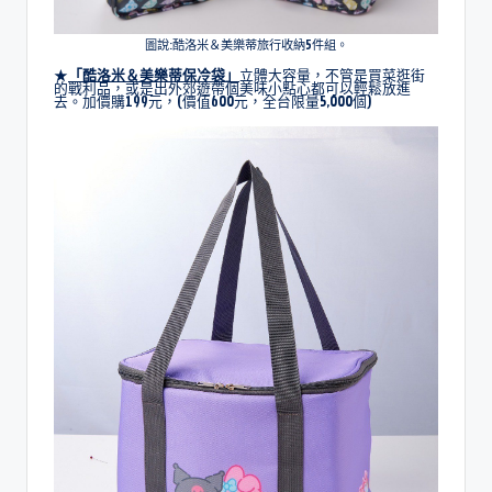
圖說:酷洛米＆美樂蒂旅行收納5件組。
★
「酷
洛米＆美樂蒂保冷袋
」
立體大容量，不管是買菜逛街
的戰利品，或是出外郊遊帶個美味小點心都可以輕鬆放進
去。加價購199元，(價值600元，全台限量5,000個)