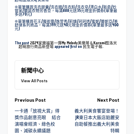
❊單筆購買洗衣膠囊/洗衣精/洗衣粉/洗衣皂/漂白水/新奇/妙
管家/蘭諾衣物芳香豆，每滿888元送35元現金折價券(單筆最
多送70元)
❊單筆購買花王/魔術靈/逸萱秀/莉婕/珂珂透/蜜妮/蕾妮亞/美
舒律系列商品，每滿399元送40元現金折價券(單筆最多送400
元)
The post
2024家樂福第一彈My Melody美樂蒂＆Kuromi酷洛米
超萌旅行商品新登場
appeared first on
民生電子報
.
新聞中心
View All Posts
Previous Post
Next Post
一卡通「放視大賞」得
義大利美食饗宴登場！
獎作品創意亮眼 結合
JR東日本大飯店鉑麗安
演唱會經濟、綠色校
自助餐推出義大利美食
園、減碳永續議題
特輯