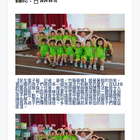
2024-05-31
新聞中心
【民生電子報 記者：姜晴／竹縣報導】隨著暑假的到來，
寶山鄉的孩子們將迎來一個充滿活力和歡笑的夏天。自112年
起鄉長邱振瑋上任後，鄉公所陸續舉辦幾場體育活動皆令人
記憶猶新，例如樂樂棒球夏令營邀請職業球團統一獅球星與
孩子們互動，足球夏令營則請來中華足球協會的英國籍總教
練指導，黑豹盃籃球賽場中還邀請新竹御頂攻城獅多位頂尖
球員為孩子們傳授球技，多項活動讓前來參加的孩子們獲益
匪淺。