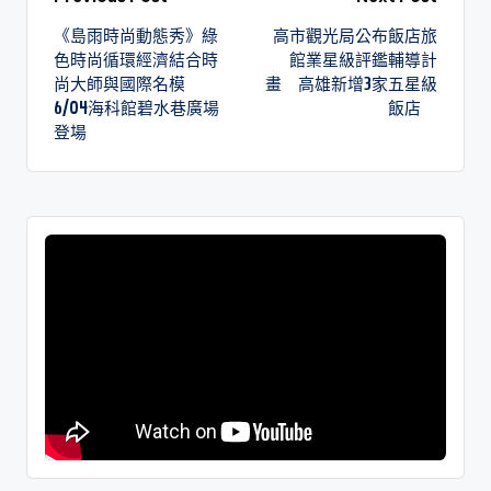
《島雨時尚動態秀》綠
高市觀光局公布飯店旅
色時尚循環經濟結合時
館業星級評鑑輔導計
尚大師與國際名模
畫 高雄新增3家五星級
6/04海科館碧水巷廣場
飯店
登場