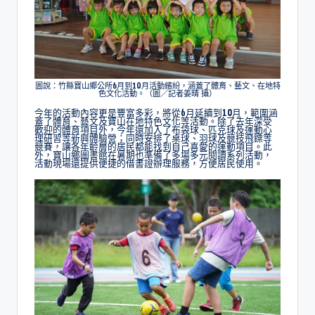
圖說：竹縣寶山鄉公所6月到10月活動繽紛，涵蓋了體育、藝文、在地特
色文化活動。（圖／記者姜晴 攝）
今年的活動內容更是豐富多彩，將從6月延續到10月，範圍涵
蓋了體育、藝文及寶山在地特色文化等活動。除了去年深受
歡迎的體育項目外，今年還加入了布袋球、匹克球及運動心
理研習等新興體驗營；同時安排了桌球、羽球及競技飛鏢等
競賽，讓各年齡層的居民都能找到自己喜愛的運動項目。此
外，寶山鄉圖書館在暑期也準備了多場多元閱讀系列活動，
活動現場還提供便捷的借書證辦理服務，方便居民使用。