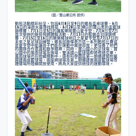
（圖／寶山鄉公所 提供）
動態活動精彩紛呈，包括6月8日至9日的鄉長盃桌球賽、6月
16日的漫遊水庫尋找綠筍、6月28日至30日的寶山黑豹盃籃球
錦標賽、7月1日至5日的講客樂鬧寶山夏令營、7月6日至7日
首次舉辦的競技飛鏢體驗活動、7月13日的藍鵲盃羽球錦標
賽、7月15日至16日的樂樂棒球明日之星夏令營及7月17日的
未來之星足球訓練營。鄉長邱振偉表示這一系列動態比賽或
是夏令營中能讓孩子們能在運動中展現自我，更培養了他們
的團隊合作意識和競爭精神。同時，寶山國小的足球場、寶
山國中的風雨球場及操場、雙溪國小籃球場即將修繕完畢，
風雨球場也在陸續規劃中，還有科學園區第一期擴建案附屬
興建兩座籃球場、兩座網球場及第二期擴建案兩座籃球場等
體健場所陸續開放使用，將為大家提供絕佳的運動環境。