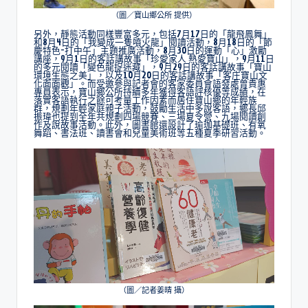
（圖／寶山鄉公所 提供）
另外，靜態活動同樣豐富多元，包括7月17日的「龍飛鳳舞」
和8月4日的「我變成一隻噴火龍」閱讀活動，8月18日的「節
慶特色-打中午」主題推廣活動，8月30日的運動「心」激勵
講座，9月1日的客話講故事「珍愛家人 熱愛寶山」，9月11日
的多元閱讀「變色龍捉迷藏」，9月29日的客話講故事「寶山
環境生態之美」，以及10月20日的客話講故事「客庄寶山文
化面面觀」。而受邀參與記者會的客家委員會語發處曾貴惠
專員表示，寶山鄉公所持續多年獲得客語評核優等成績，在
落實客語執行之餘可考量工作因素而居住寶山鄉的年輕族
群，規劃年輕家庭親子活動，鼓勵生活中多說客語，鄉長邱
振瑋也提到全年共規劃四場競賽、三場夏令營、九場閱讀創
作及說故事活動。此外，圖書館還設計了瑜珈基礎班、有氧
舞蹈、書法班、讀書會和兒童美術班等五種夏季研習活動。
（圖／記者姜晴 攝）