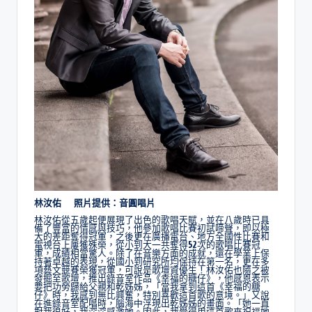
林汝佑 照片提供：音圓唱片
林汝佑從五歲起便展現了出色的歌唱天賦，並在八歲時已具
備了豐富的情感與技巧，他參加歌唱比賽初試啼聲，即以極
大的差距奪得冠軍，之後更在廣播電台、地方全國性比賽和
電視台上屢獲殊榮，從小到大一共奪得52次的歌唱比賽冠
軍，成績相當驚人。除了在音樂方面的成就，還在學業上保
持著卓越的表現，從國小到研究所均保持在第一名，更在多
項藝文競賽榮獲冠軍，可說是歌壇資優生！林汝佑也隨之被
發掘至歌壇，推出錄音室作品《幸福的糖仔》，他感恩表示
要把功勞歸給父親和乾姊姊，「當我拿到這首《幸福的糖
仔》時，我感到無比興奮，特別喜歡這首歌的意境。」又說
在進錄音室配唱時，腦海中浮現出乾姊姊的畫面。「她一直
對我很好，我深深感激她。因此，我覺得用這首歌來祝福她