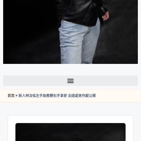
首頁
»
新人林汝佑左手執教鞭右手拿麥 出道處男作獻父親