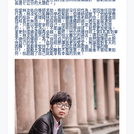
長達七公分的大頭釘。」
但當林汝佑向導師求助，導師卻沒任何作為，等同放任同學
行為，林汝佑只能轉向學校幫助，但導師卻壓下了他給學務
處的投訴，處理掉林汝佑寫給輔導室張老師的信，就連親自
找校長也無效。「那段時間，我連續超過一週在家崩潰哭
泣，只能以唱歌安慰自己。但我知道，光是流淚是沒有用
的。」他下定決心，不能讓這些同學得逞，就是更加堅強，
拿更好成績卓越再卓越，最終，他仍然維持班上第1名直到畢
業。林汝佑表示這是一段可怕又難忘的過去。遇到這樣一位
不適任的導師，為了保住自己的名師地位，竟然選擇如此對
待自己的學生。「這段經歷讓我更加堅定，無論面對多大的
困難，我都會堅持下去。」也因此透過歌曲《幸福的糖
仔》，鼓勵大家面對困難都不要放棄，直到最後不管結果如
何，但超越了自己就能享有幸福的到來！