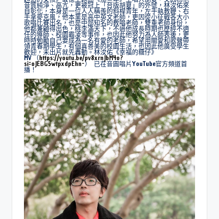
音質純淨、高亢，更被冠上「台版胡夏」的外號，林汝佑來
自彰化，本身是一位人人稱羨的斜桿青年，左手執教鞭、右
手拿麥克風，他本業是高中英文老師，更因從小征戰各大小
歌唱比賽出名，也是中部知名的教唱老師，雙重老師身份，
他都兼顧得出色，桃李滿天下，不過他成長時期也歷經不適
任的導師、校園霸凌等事件，也因此他努力為人師表後，更
時時勉勵自己要成為一名有愛的老師，希望用關愛和歌聲帶
領青春期學生，有個真善美的校園生活，也因此他廣受學生
歡迎，未出片就先轟動。林汝佑《幸福的糖仔》
MV （
https://youtu.be/pv8xrnJbM4o?
si=oJEBG5wtpxdpEhn-
） 已在音圓唱片YouTube官方頻道首
播！