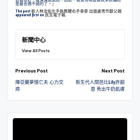
是最合適不過的了。」
The post
新人林汝佑左手執教鞭右手拿麥 出道處男作獻父親
appeared first on
民生電子報
.
新聞中心
View All Posts
Previous Post
Next Post
陳亞蘭夢憶亡夫 心力交
新生代人間芭比Lily許韶
瘁
恩 秀出牛奶肌膚