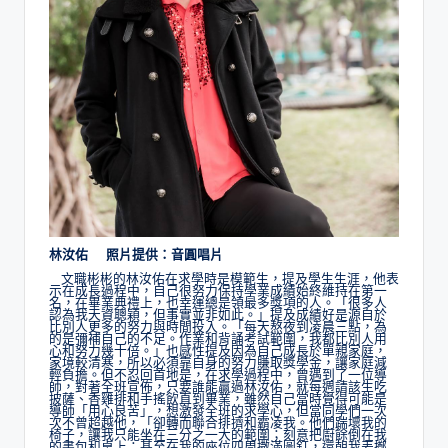
林汝佑 照片提供：音圓唱片
文職彬彬的林汝佑在求學時是模範生，提及學生生涯，他表
示在成長過程中，自己很努力保持學業成績始終維持在第一
名，在畢業典禮上，也幸運總是領最多獎項的人。「很多人
認為我天資聰穎，但事實並非如此。」提及成績好是源自於
比別人更多的努力與時間投入。「每天熬夜到凌晨三點，為
的是彌補自己的不足。作業和背誦考試範圍，我都比別人用
心和努力幾十倍。」也感性提及因為自己成長於單親家庭，
家境較清寒，所以必須靠自身的努力賺取獎學金，讓家庭減
輕負擔。但不忍回首地是，在求學過程中，曾遇到了一位導
師，對著全班宣佈，只要誰能贏過林汝佑，就每週請該生吃
披薩、香雞排和手搖飲直到畢業，雖然自己當時覺得可能是
導師「用心良苦」，想激發全班的求學心，但當同學們一次
次不曾超越他，「卻轉而聯合排擠和霸凌我。他們踹壞我的
椅子，讓我只能坐在三分之一大的範圍；刻意把廚餘倒在我
的書包和桌上；甚至在我的座位四周撒滿圖釘，還朝我丟擲