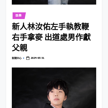
娛樂
新人林汝佑左手執教鞭
右手拿麥 出道處男作獻
父親
2024-05-31
新聞中心