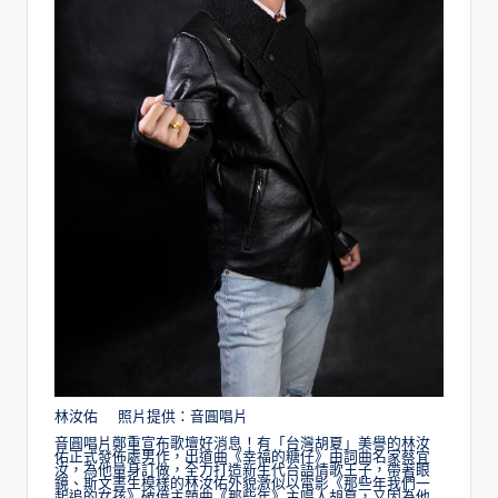
林汝佑 照片提供：音圓唱片
音圓唱片鄭重宣布歌壇好消息！有「台灣胡夏」美譽的林汝
佑正式發佈處男作，出道曲《幸福的糖仔》由詞曲名家蔡宜
汝，為他量身訂做，全力打造新生代台語情歌王子，帶著眼
鏡、斯文書生模樣的林汝佑外貌激似以電影《那些年我們一
起追的女孩》破億主題曲《那些年》主唱人胡夏，又因為他