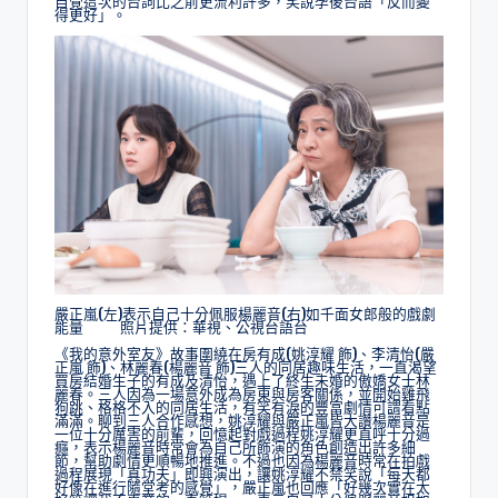
自覺這次的台詞比之前更流利許多，笑說孕後台語「反而變
得更好」。
嚴正嵐(左)表示自己十分佩服楊麗音(右)如千面女郎般的戲劇
能量 照片提供：華視、公視台語台
《我的意外室友》故事圍繞在房有成(姚淳耀 飾)、李清怡(嚴
正嵐 飾)、林麗春(楊麗音 飾)三人的同居趣味生活，一直渴望
買房結婚生子的有成及清怡，遇上了終生未婚的傲嬌女士林
麗春。三人因為一場意外成為房東與房客關係，並開始雞飛
狗跳、格格不入的同居生活，有笑有淚的豐富劇情可謂看點
滿滿。聊到三人合作感想，姚淳耀與嚴正嵐皆大讚楊麗音是
一位十分厲害的前輩，回憶起對戲過程姚淳耀更直呼十分過
癮，表示楊麗音時常會為自己所飾演的角色創造出許多細
節，幫助劇情更順暢地推進。不過也因為楊麗音時常在拍戲
過程展現「真功夫」即興演出，讓姚淳耀不禁笑說「每天都
好像在進行隨堂考的感覺」，嚴正嵐也回應「好幾次實在太