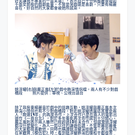
好笑讓我不專業的一直笑場」，表示自己十分佩服麗音姐如
千面女郎般的戲劇能量，不管是哭戲還是喜劇，只要有楊麗
音在，好自然的大家都會被她所感染。
姚淳耀(右)與嚴正嵐(左)於戲中飾演情侶檔，兩人有不少對戲
橋段 照片提供：華視、公視台語台
除了與房東楊麗音於戲中的逗趣互動，姚淳耀與嚴正嵐本次
飾演小情侶也有不少對戲橋段，對此姚淳耀透露這其實是兩
人「睽違14年」的再度合作，上次合作已是在兩人的電影出
道作《一頁台北》，對於多年後能再次合作感到十分開心。
嚴正嵐則表示兩人雖然已經超過10年未合作，但感覺姚淳耀
都沒什麼變化，為人一如以往的謙遜低調，不管是幕前幕後
的大家都很喜歡他。同時也稱讚姚淳耀演技精湛，表示當初
在家觀賞《模仿犯》時，看到姚淳耀飾演的陳和平都很害