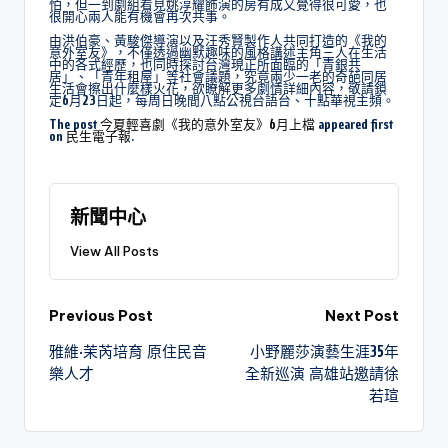
怕，但一到劇組看見姚淳耀飾演的房有成又覺得很可愛，也
很開心兩人能有機會再次共事。
由洪伯豪、黃駿傑導演以及汪秀賢製作人共同打造的《我的
意外室友》，不僅透過幽默趣味的風格講述主角三人在生活
中的各式經歷，也同時探討台灣現正所面臨的「青銀共
居」、「青年租屋」等社會議題，究竟兩少一老的奇葩同居
生活會擦出什麼樣火花，欲瞭解更多劇情詳細內容，敬請鎖
定6月23日起，每周日晚間八點公視台語台、十點華視主頻。
The post
今夏輕喜劇《我的意外室友》6月上檔
appeared first
on
民生電子報
.
新聞中心
View All Posts
Previous Post
Next Post
雅維·茉芮培育 原住民音
小野麗莎演藝生涯35年
樂人才
全新巡演 高雄站邀請徐
若瑄