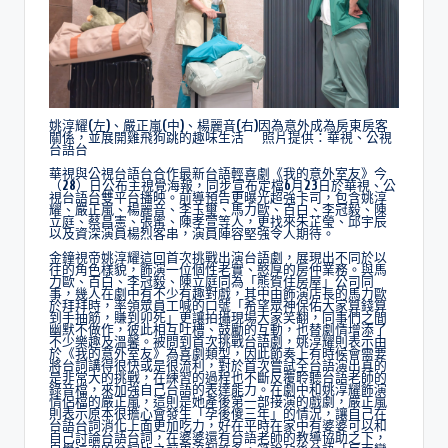
姚淳耀(左)、嚴正嵐(中)、楊麗音(右)因為意外成為房東房客
關係，並展開雞飛狗跳的趣味生活 照片提供：華視、公視
台語台
華視與公視台語台合作最新台語輕喜劇《我的意外室友》今
（28）日公布主視覺海報，同步宣布定檔6月23日於華視、公
視台語台雙平台播映。前導預告更曝光超強卡司，包含姚淳
耀、嚴正嵐、楊麗音、李玉璽、馬力歐、百白、李冠毅、陳
立庭、蔡昌憲、張寗、陳孝萱等人，更找來朱芷瑩、邱宇辰
以及資深演員楊烈客串，演員陣容堅強令人期待。
金鐘視帝姚淳耀這回首次挑戰出演台語劇，展現出不同於以
往的角色樣貌，飾演一位個性老實、憨厚的房仲業務。與馬
力歐、百白、李冠毅、陳立庭同為「熊賀住房屋」公司同
事，幾人在劇中有不少有趣對戲，其中由飾演店長的馬力歐
於拜拜時，率領眾員工喊的口號「希望眾神保佑大家算錢算
到手抽筋，賺到卯死」更讓拍攝現場大家笑翻，同事們之間
幽默不做作，彼此相互吐槽、鼓勵的互動，也替劇情增添了
不少樂趣及溫馨。被問到首次挑戰台語劇，姚淳耀則表示由
於《我的意外室友》為喜劇類型，因此節奏上有時候會需要
將台詞講得很快或是很流利，對於首次嘗試全台語演出真的
是非常大的挑戰，在練習的過程也不斷反覆聆聽台語老師的
錄音檔，來加強自己台語的表達能力。在劇中和姚淳耀飾演
情侶檔的嚴正嵐，這則是她產後第一部接演的戲劇，嚴正嵐
則表示原本很擔心會發生「孕後傻三年」的情況，讓自己在
台語台詞消化上面更加吃力，好在平時在家中有婆婆可以和
自己討論台語台詞，在婆婆還有台語老師的教導協助之下，