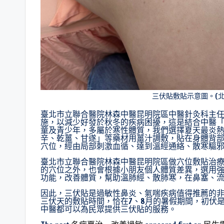
三伏貼敷貼示意圖。(
臺北市立聯合醫院林森中醫昆明院區中醫針灸科主
施，以減少好發於秋冬的疾病困擾，這是結合中醫
童及青少年，多屬於寒性體質，我們選擇夏天最炎
辛、乾薑、甘遂」等藥材用薑汁調敷，貼在身體背
穴位，經由局部刺激血循、達到溫經通絡、散寒驅
臺北市立聯合醫院林森中醫昆明院區做穴位敷貼治
的穴位之外，也會根據小朋友個人體質差異，選用
功能，改善體質，幫助溫肺經、散肺寒，在鼻塞、
因此，三伏貼是過敏性鼻炎、氣喘疾病值得推薦的非侵
三伏天的敷貼時間，恰在7、8月的暑假期間，初伏是7
中醫都可以為民眾提供三伏貼的服務。