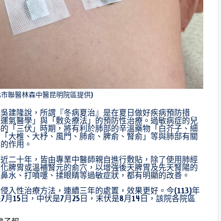
北市聯醫林森中醫昆明院區提供)
任吳建隆說，所謂『冬病夏治』是在夏日做好疾病預防措
「運氣醫學」與「敷灸療法」的預防性治療。過敏病症的兒
熱的「三伏」時期，將有利於肺部的辛溫藥物「白芥子、細
部「大椎、大杼、風門、肺俞、脾俞、腎俞」等與肺部有關
邪的作用。
療近二十年，皆由專業中醫師親自進行敷貼，除了使用肺經
強化脾胃或溫補腎元的俞穴，以增強後天脾胃及先天腎陽的
流鼻水、打噴嚏、揉眼睛等過敏症狀，都有明顯的改善。
入性治療方法，連續三年的處置，效果更好。今(113)年
月15日，中伏是7月25日，末伏是8月14日，該院各院區