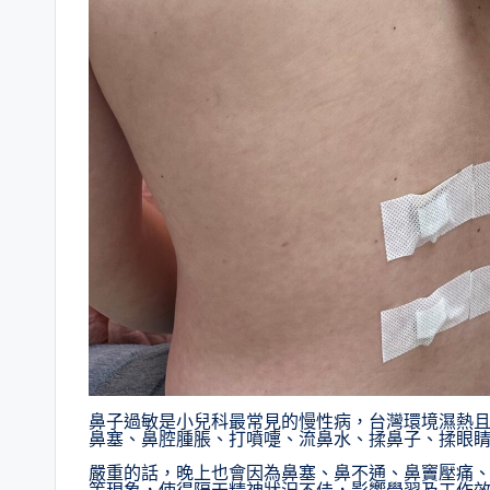
鼻子過敏是小兒科最常見的慢性病，台灣環境濕熱且空
鼻塞、鼻腔腫脹、打噴嚏、流鼻水、揉鼻子、揉眼
嚴重的話，晚上也會因為鼻塞、鼻不通、鼻竇壓痛