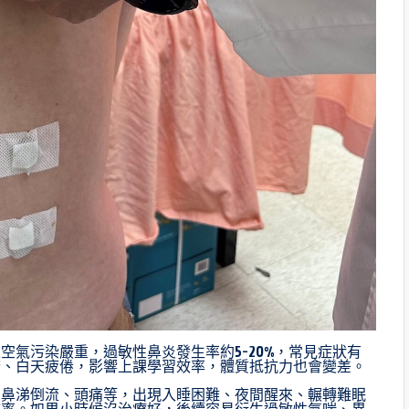
氣污染嚴重，過敏性鼻炎發生率約5-20%，常見症狀有
睛、白天疲倦，影響上課學習效率，體質抵抗力也會變差。
、鼻涕倒流、頭痛等，出現入睡困難、夜間醒來、輾轉難眠